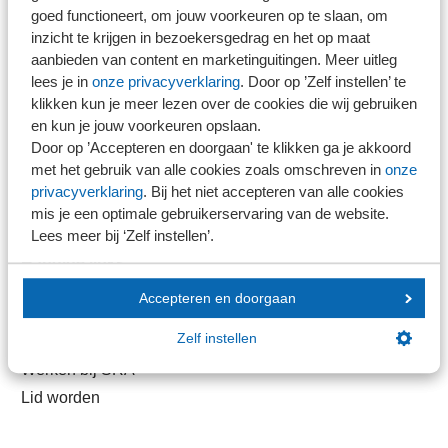
goed functioneert, om jouw voorkeuren op te slaan, om
Direct naar
inzicht te krijgen in bezoekersgedrag en het op maat
aanbieden van content en marketinguitingen. Meer uitleg
lees je in
onze privacyverklaring
. Door op ’Zelf instellen’ te
Stel je vaktechnische vraag
klikken kun je meer lezen over de cookies die wij gebruiken
Branche in Zicht
en kun je jouw voorkeuren opslaan.
Dossiers
Door op ’Accepteren en doorgaan' te klikken ga je akkoord
met het gebruik van alle cookies zoals omschreven in
onze
Kantoorvinder
privacyverklaring
. Bij het niet accepteren van alle cookies
Nieuwsbank
mis je een optimale gebruikerservaring van de website.
Lees meer bij ‘Zelf instellen’.
Handige links
Accepteren en doorgaan
Veilig bestanden delen
Zelf instellen
SRA-gecertificeerd
Werken bij SRA
Lid worden