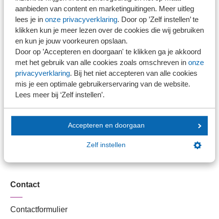
Stel je vaktechnische vraag
aanbieden van content en marketinguitingen. Meer uitleg
Branche in Zicht
lees je in
onze privacyverklaring
. Door op ’Zelf instellen’ te
Dossiers
klikken kun je meer lezen over de cookies die wij gebruiken
en kun je jouw voorkeuren opslaan.
Kantoorvinder
Door op ’Accepteren en doorgaan' te klikken ga je akkoord
Nieuwsbank
met het gebruik van alle cookies zoals omschreven in
onze
privacyverklaring
. Bij het niet accepteren van alle cookies
mis je een optimale gebruikerservaring van de website.
Handige links
Lees meer bij ‘Zelf instellen’.
Veilig bestanden delen
Accepteren en doorgaan
SRA-gecertificeerd
Werken bij SRA
Zelf instellen
Lid worden
Contact
Contactformulier