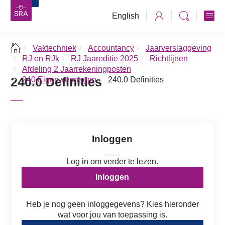
English
Vaktechniek
Accountancy
Jaarverslaggeving
RJ en RJk
RJ Jaareditie 2025
Richtlijnen
Afdeling 2 Jaarrekeningposten
240.0 Definities
240 Eigen vermogen
240.0 Definities
Inloggen
Log in om verder te lezen.
Inloggen
Heb je nog geen inloggegevens? Kies hieronder
wat voor jou van toepassing is.