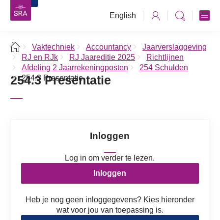
English
Vaktechniek
Accountancy
Jaarverslaggeving
RJ en RJk
RJ Jaareditie 2025
Richtlijnen
Afdeling 2 Jaarrekeningposten
254 Schulden
254.3 Presentatie
254.3 Presentatie
Inloggen
Log in om verder te lezen.
Inloggen
Heb je nog geen inloggegevens? Kies hieronder
wat voor jou van toepassing is.