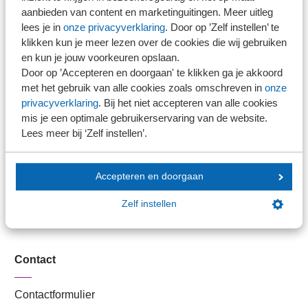
Stel je vaktechnische vraag
aanbieden van content en marketinguitingen. Meer uitleg
Branche in Zicht
lees je in
onze privacyverklaring
. Door op ’Zelf instellen’ te
Dossiers
klikken kun je meer lezen over de cookies die wij gebruiken
en kun je jouw voorkeuren opslaan.
Kantoorvinder
Door op ’Accepteren en doorgaan' te klikken ga je akkoord
Nieuwsbank
met het gebruik van alle cookies zoals omschreven in
onze
privacyverklaring
. Bij het niet accepteren van alle cookies
mis je een optimale gebruikerservaring van de website.
Handige links
Lees meer bij ‘Zelf instellen’.
Veilig bestanden delen
Accepteren en doorgaan
SRA-gecertificeerd
Werken bij SRA
Zelf instellen
Lid worden
Contact
Contactformulier