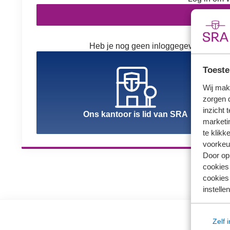
In
Heb je nog geen inloggegevens? Kies h
Toeste
Wij mak
zorgen 
inzicht 
Ons kantoor is lid van SRA
marketin
te klikk
voorkeu
Door op 
cookies
cookies 
instellen
Zelf 