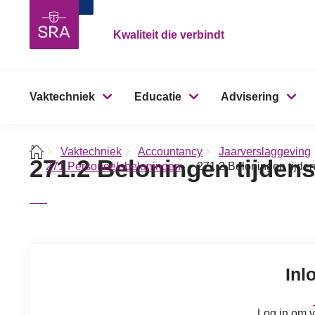
Kwaliteit die verbindt
Vaktechniek
Educatie
Advisering
Vaktechniek
Accountancy
Jaarverslaggeving
271.2 Beloningen tijden
271 Personeelsbeloningen
271.2 Beloningen tijde
Inl
Log in om v