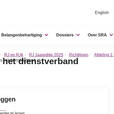
English
Belangenbehartiging
Dossiers
Over SRA
RJ en RJk
RJ Jaareditie 2025
Richtlijnen
Afdeling 2
s het dienstverband
ns het dienstverband
oggen
erder te lezen.