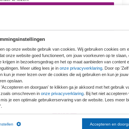
loggen
ieronder wat voor jou van toepassing is.
mmingsinstellingen
en op onze website gebruik van cookies. Wij gebruiken cookies om e
dat onze website goed functioneert, om jouw voorkeuren op te slaan,
te krijgen in bezoekersgedrag en het op maat aanbieden van content 
Ons kantoor is nog geen lid van SRA
guitingen. Meer uitleg lees je in
onze privacyverklaring
. Door op ’Zelf 
en kun je meer lezen over de cookies die wij gebruiken en kun je jouw
ren opslaan.
’Accepteren en doorgaan' te klikken ga je akkoord met het gebruik va
 zoals omschreven in
onze privacyverklaring
. Bij het niet accepteren 
mis je een optimale gebruikerservaring van de website. Lees meer bij
’.
instellen
Accepteren en doorg