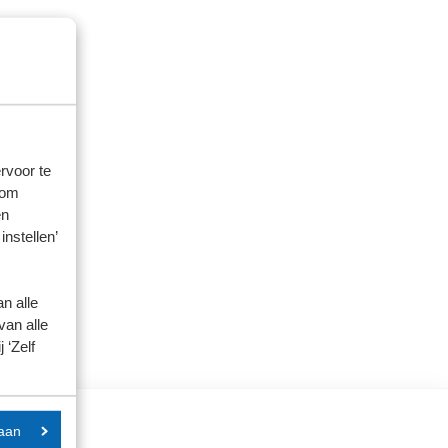
rvoor te
 om
en
instellen’
n alle
van alle
 ‘Zelf
aan