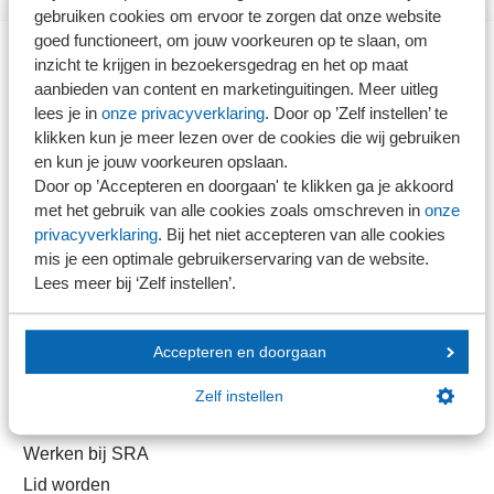
gebruiken cookies om ervoor te zorgen dat onze website
goed functioneert, om jouw voorkeuren op te slaan, om
inzicht te krijgen in bezoekersgedrag en het op maat
Direct naar
aanbieden van content en marketinguitingen. Meer uitleg
lees je in
onze privacyverklaring
. Door op ’Zelf instellen’ te
klikken kun je meer lezen over de cookies die wij gebruiken
Stel je vaktechnische vraag
en kun je jouw voorkeuren opslaan.
Branche in Zicht
Door op ’Accepteren en doorgaan' te klikken ga je akkoord
Dossiers
met het gebruik van alle cookies zoals omschreven in
onze
privacyverklaring
. Bij het niet accepteren van alle cookies
Kantoorvinder
mis je een optimale gebruikerservaring van de website.
Nieuwsbank
Lees meer bij ‘Zelf instellen’.
Handige links
Accepteren en doorgaan
Veilig bestanden delen
Zelf instellen
SRA-gecertificeerd
Werken bij SRA
Lid worden