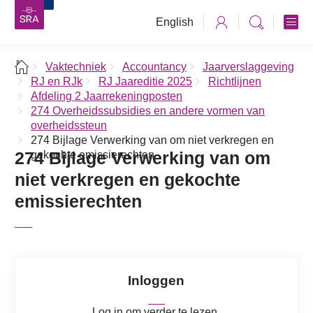
English
Vaktechniek
Accountancy
Jaarverslaggeving
RJ en RJk
RJ Jaareditie 2025
Richtlijnen
Afdeling 2 Jaarrekeningposten
274 Overheidssubsidies en andere vormen van
overheidssteun
274 Bijlage Verwerking van om niet verkregen en
274 Bijlage Verwerking van om
gekochte emissierechten
niet verkregen en gekochte
emissierechten
Inloggen
Log in om verder te lezen.