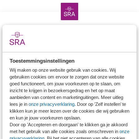
Direct naar
Stel je vaktechnische vraag
Branche in Zicht
Toestemmingsinstellingen
Dossiers
Wij maken op onze website gebruik van cookies. Wij
Kantoorvinder
gebruiken cookies om ervoor te zorgen dat onze website
Nieuwsbank
goed functioneert, om jouw voorkeuren op te slaan, om
inzicht te krijgen in bezoekersgedrag en het op maat
aanbieden van content en marketinguitingen. Meer uitleg
Handige links
lees je in
onze privacyverklaring
. Door op ’Zelf instellen’ te
klikken kun je meer lezen over de cookies die wij gebruiken
Veilig bestanden delen
en kun je jouw voorkeuren opslaan.
Door op ’Accepteren en doorgaan' te klikken ga je akkoord
SRA-gecertificeerd
met het gebruik van alle cookies zoals omschreven in
onze
Werken bij SRA
privacyverklaring
. Bij het niet accepteren van alle cookies