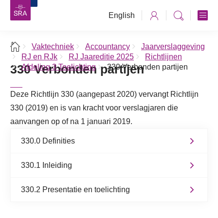
English
Vaktechniek
Accountancy
Jaarverslaggeving
RJ en RJk
RJ Jaareditie 2025
Richtlijnen
330 Verbonden partijen
Afdeling 3 Toelichting
330 Verbonden partijen
Deze Richtlijn 330 (aangepast 2020) vervangt Richtlijn
330 (2019) en is van kracht voor verslagjaren die
aanvangen op of na 1 januari 2019.
330.0 Definities
330.1 Inleiding
330.2 Presentatie en toelichting