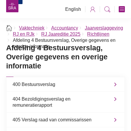
English
Vaktechniek
Accountancy
Jaarverslaggeving
RJ en RJk
RJ Jaareditie 2025
Richtlijnen
Afdeling 4 Bestuursverslag, Overige gegevens en
Afdeling 4 Bestuursverslag,
overige informatie
Overige gegevens en overige
informatie
400 Bestuursverslag
404 Bezoldigingsverslag en
remuneratierapport
405 Verslag raad van commissarissen