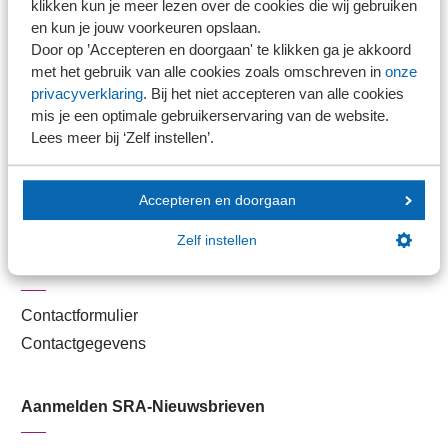
Nieuwsbank
klikken kun je meer lezen over de cookies die wij gebruiken
en kun je jouw voorkeuren opslaan.
Door op ’Accepteren en doorgaan' te klikken ga je akkoord
Handige links
met het gebruik van alle cookies zoals omschreven in
onze
privacyverklaring
. Bij het niet accepteren van alle cookies
mis je een optimale gebruikerservaring van de website.
Veilig bestanden delen
Lees meer bij ‘Zelf instellen’.
SRA-gecertificeerd
Werken bij SRA
Accepteren en doorgaan
Lid worden
Zelf instellen
Contact
Contactformulier
Contactgegevens
Aanmelden SRA-Nieuwsbrieven