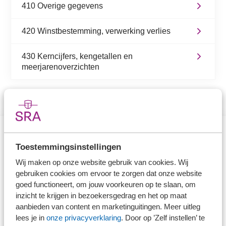
410 Overige gegevens
420 Winstbestemming, verwerking verlies
430 Kerncijfers, kengetallen en
meerjarenoverzichten
Direct naar
Toestemmingsinstellingen
Wij maken op onze website gebruik van cookies. Wij
Stel je vaktechnische vraag
gebruiken cookies om ervoor te zorgen dat onze website
goed functioneert, om jouw voorkeuren op te slaan, om
Branche in Zicht
inzicht te krijgen in bezoekersgedrag en het op maat
Dossiers
aanbieden van content en marketinguitingen. Meer uitleg
Kantoorvinder
lees je in
onze privacyverklaring
. Door op ’Zelf instellen’ te