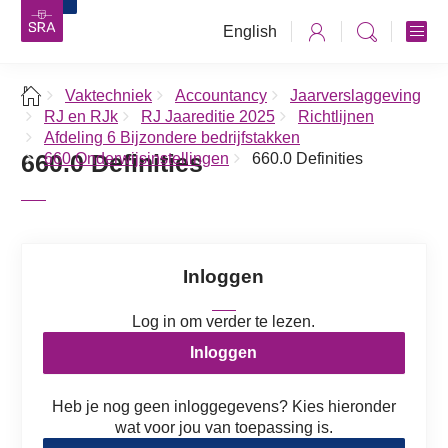
English
Vaktechniek
Accountancy
Jaarverslaggeving
RJ en RJk
RJ Jaareditie 2025
Richtlijnen
Afdeling 6 Bijzondere bedrijfstakken
660.0 Definities
660 Onderwijsinstellingen
660.0 Definities
Inloggen
Log in om verder te lezen.
Inloggen
Heb je nog geen inloggegevens? Kies hieronder
wat voor jou van toepassing is.