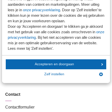
Stel je vaktechnische vraag
aanbieden van content en marketinguitingen. Meer uitleg
Branche in Zicht
lees je in
onze privacyverklaring
. Door op ’Zelf instellen’ te
Dossiers
klikken kun je meer lezen over de cookies die wij gebruiken
en kun je jouw voorkeuren opslaan.
Kantoorvinder
Door op ’Accepteren en doorgaan' te klikken ga je akkoord
Nieuwsbank
met het gebruik van alle cookies zoals omschreven in
onze
privacyverklaring
. Bij het niet accepteren van alle cookies
mis je een optimale gebruikerservaring van de website.
Handige links
Lees meer bij ‘Zelf instellen’.
Veilig bestanden delen
Accepteren en doorgaan
SRA-gecertificeerd
Werken bij SRA
Zelf instellen
Lid worden
Contact
Contactformulier