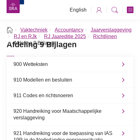
English
Vaktechniek
Accountancy
Jaarverslaggeving
RJ en RJk
RJ Jaareditie 2025
Richtlijnen
Afdeling 9 Bijlagen
Afdeling 9 Bijlagen
900 Wetteksten
910 Modellen en besluiten
911 Codes en richtsnoeren
920 Handreiking voor Maatschappelijke
verslaggeving
921 Handreiking voor de toepassing van IAS
19R in de Nederlandse pensioensituatie