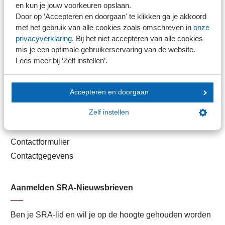
en kun je jouw voorkeuren opslaan.
Door op ’Accepteren en doorgaan' te klikken ga je akkoord
Handige links
met het gebruik van alle cookies zoals omschreven in
onze
privacyverklaring
. Bij het niet accepteren van alle cookies
Veilig bestanden delen
mis je een optimale gebruikerservaring van de website.
SRA-gecertificeerd
Lees meer bij ‘Zelf instellen’.
Werken bij SRA
Lid worden
Accepteren en doorgaan
Zelf instellen
Contact
Contactformulier
Contactgegevens
Aanmelden SRA-Nieuwsbrieven
Ben je SRA-lid en wil je op de hoogte gehouden worden