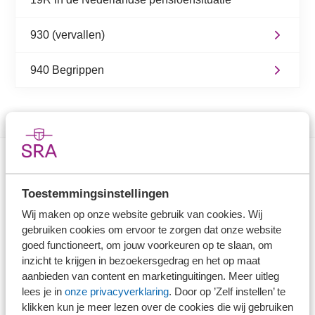
930 (vervallen)
940 Begrippen
Direct naar
Toestemmingsinstellingen
Wij maken op onze website gebruik van cookies. Wij
Stel je vaktechnische vraag
gebruiken cookies om ervoor te zorgen dat onze website
Branche in Zicht
goed functioneert, om jouw voorkeuren op te slaan, om
Dossiers
inzicht te krijgen in bezoekersgedrag en het op maat
Kantoorvinder
aanbieden van content en marketinguitingen. Meer uitleg
lees je in
onze privacyverklaring
. Door op ’Zelf instellen’ te
Nieuwsbank
klikken kun je meer lezen over de cookies die wij gebruiken