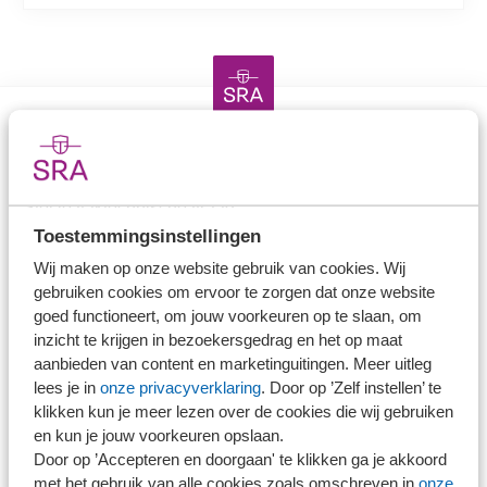
Direct naar
Stel je vaktechnische vraag
Toestemmingsinstellingen
Branche in Zicht
Dossiers
Wij maken op onze website gebruik van cookies. Wij
gebruiken cookies om ervoor te zorgen dat onze website
Kantoorvinder
goed functioneert, om jouw voorkeuren op te slaan, om
Nieuwsbank
inzicht te krijgen in bezoekersgedrag en het op maat
aanbieden van content en marketinguitingen. Meer uitleg
lees je in
onze privacyverklaring
. Door op ’Zelf instellen’ te
Handige links
klikken kun je meer lezen over de cookies die wij gebruiken
en kun je jouw voorkeuren opslaan.
Veilig bestanden delen
Door op ’Accepteren en doorgaan' te klikken ga je akkoord
SRA-gecertificeerd
met het gebruik van alle cookies zoals omschreven in
onze