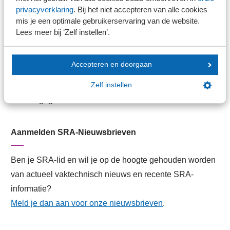
privacyverklaring
. Bij het niet accepteren van alle cookies
Werken bij SRA
mis je een optimale gebruikerservaring van de website.
Lid worden
Lees meer bij ‘Zelf instellen’.
Contact
Accepteren en doorgaan
Contactformulier
Zelf instellen
Contactgegevens
Aanmelden SRA-Nieuwsbrieven
Ben je SRA-lid en wil je op de hoogte gehouden worden
van actueel vaktechnisch nieuws en recente SRA-
informatie?
Meld je dan aan voor onze nieuwsbrieven
.