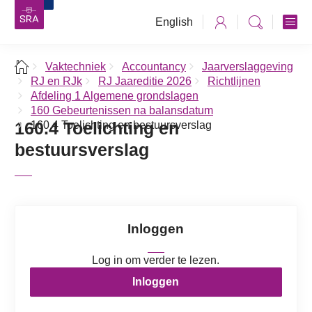
English
Vaktechniek
Accountancy
Jaarverslaggeving
RJ en RJk
RJ Jaareditie 2026
Richtlijnen
Afdeling 1 Algemene grondslagen
160 Gebeurtenissen na balansdatum
160.4 Toelichting en
160.4 Toelichting en bestuursverslag
bestuursverslag
Inloggen
Log in om verder te lezen.
Inloggen