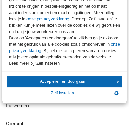
Direct naar
inzicht te krijgen in bezoekersgedrag en het op maat
aanbieden van content en marketinguitingen. Meer uitleg
Stel je vaktechnische vraag
lees je in
onze privacyverklaring
. Door op ’Zelf instellen’ te
Branche in Zicht
klikken kun je meer lezen over de cookies die wij gebruiken
en kun je jouw voorkeuren opslaan.
Dossiers
Door op ’Accepteren en doorgaan' te klikken ga je akkoord
Kantoorvinder
met het gebruik van alle cookies zoals omschreven in
onze
Nieuwsbank
privacyverklaring
. Bij het niet accepteren van alle cookies
mis je een optimale gebruikerservaring van de website.
Lees meer bij ‘Zelf instellen’.
Handige links
Veilig bestanden delen
Accepteren en doorgaan
SRA-gecertificeerd
Zelf instellen
Werken bij SRA
Lid worden
Contact