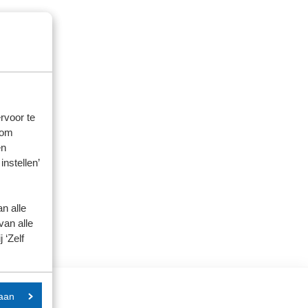
rvoor te
 om
en
instellen’
n alle
van alle
 ‘Zelf
aan