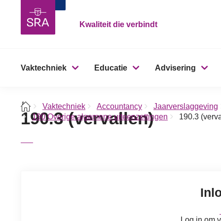
Kwaliteit die verbindt
Vaktechniek
Educatie
Advisering
Vaktechniek
Accountancy
Jaarverslaggeving
190.3 (vervallen)
190 Overige algemene uiteenzettingen
190.3 (verva
Inl
Log in om v