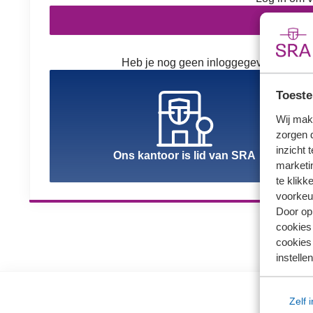
In
Heb je nog geen inloggegevens? Kies h
Toeste
Wij mak
zorgen 
inzicht 
Ons kantoor is lid van SRA
marketin
te klikk
voorkeu
Door op 
cookies
cookies 
instellen
Zelf 