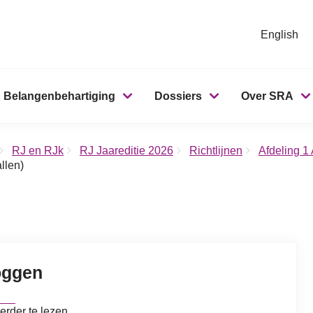
English
Belangenbehartiging
Dossiers
Over SRA
RJ en RJk
RJ Jaareditie 2026
Richtlijnen
Afdeling 1
llen)
oggen
erder te lezen.