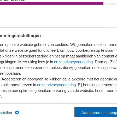
loggen
ieronder wat voor jou van toepassing is.
mmingsinstellingen
en op onze website gebruik van cookies. Wij gebruiken cookies om e
dat onze website goed functioneert, om jouw voorkeuren op te slaan,
te krijgen in bezoekersgedrag en het op maat aanbieden van content 
Ons kantoor is nog geen lid van SRA
guitingen. Meer uitleg lees je in
onze privacyverklaring
. Door op ’Zelf 
en kun je meer lezen over de cookies die wij gebruiken en kun je jouw
ren opslaan.
’Accepteren en doorgaan' te klikken ga je akkoord met het gebruik va
 zoals omschreven in
onze privacyverklaring
. Bij het niet accepteren 
mis je een optimale gebruikerservaring van de website. Lees meer bij
’.
instellen
Accepteren en doorg