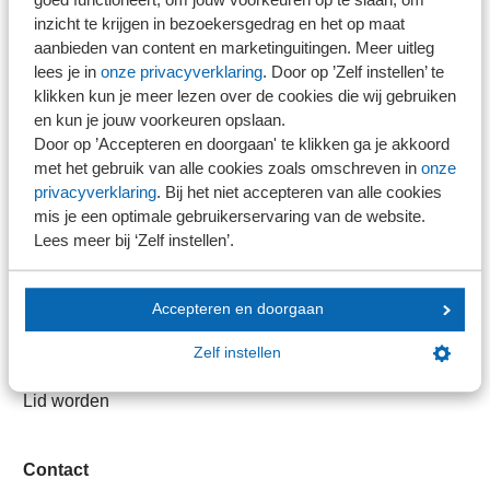
Direct naar
inzicht te krijgen in bezoekersgedrag en het op maat
aanbieden van content en marketinguitingen. Meer uitleg
Stel je vaktechnische vraag
lees je in
onze privacyverklaring
. Door op ’Zelf instellen’ te
Branche in Zicht
klikken kun je meer lezen over de cookies die wij gebruiken
en kun je jouw voorkeuren opslaan.
Dossiers
Door op ’Accepteren en doorgaan' te klikken ga je akkoord
Kantoorvinder
met het gebruik van alle cookies zoals omschreven in
onze
Nieuwsbank
privacyverklaring
. Bij het niet accepteren van alle cookies
mis je een optimale gebruikerservaring van de website.
Lees meer bij ‘Zelf instellen’.
Handige links
Veilig bestanden delen
Accepteren en doorgaan
SRA-gecertificeerd
Zelf instellen
Werken bij SRA
Lid worden
Contact