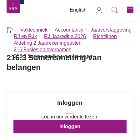
English
Vaktechniek
Accountancy
Jaarverslaggeving
RJ en RJk
RJ Jaareditie 2026
Richtlijnen
Afdeling 2 Jaarrekeningposten
216 Fusies en overnames
216.3 Samensmelting van
216.3 Samensmelting van belangen
belangen
Inloggen
Log in om verder te lezen.
Inloggen