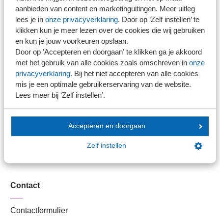
Stel je vaktechnische vraag
aanbieden van content en marketinguitingen. Meer uitleg
Branche in Zicht
lees je in
onze privacyverklaring
. Door op ’Zelf instellen’ te
Dossiers
klikken kun je meer lezen over de cookies die wij gebruiken
en kun je jouw voorkeuren opslaan.
Kantoorvinder
Door op ’Accepteren en doorgaan' te klikken ga je akkoord
Nieuwsbank
met het gebruik van alle cookies zoals omschreven in
onze
privacyverklaring
. Bij het niet accepteren van alle cookies
mis je een optimale gebruikerservaring van de website.
Handige links
Lees meer bij ‘Zelf instellen’.
Veilig bestanden delen
Accepteren en doorgaan
SRA-gecertificeerd
Werken bij SRA
Zelf instellen
Lid worden
Contact
Contactformulier