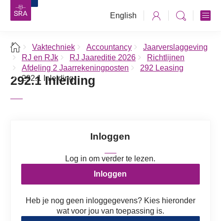
English
Vaktechniek
Accountancy
Jaarverslaggeving
RJ en RJk
RJ Jaareditie 2026
Richtlijnen
Afdeling 2 Jaarrekeningposten
292 Leasing
292.1 Inleiding
292.1 Inleiding
Inloggen
Log in om verder te lezen.
Inloggen
Heb je nog geen inloggegevens? Kies hieronder
wat voor jou van toepassing is.