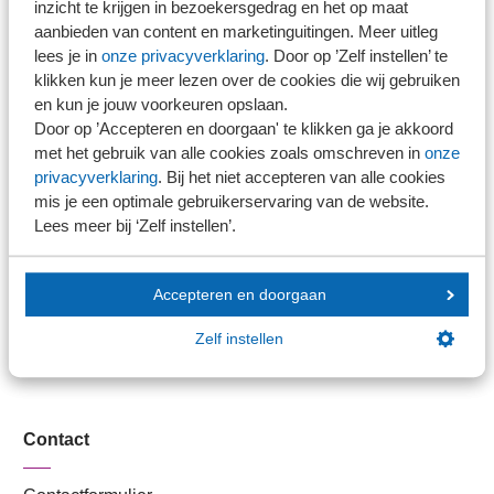
inzicht te krijgen in bezoekersgedrag en het op maat
Stel je vaktechnische vraag
aanbieden van content en marketinguitingen. Meer uitleg
lees je in
onze privacyverklaring
. Door op ’Zelf instellen’ te
Branche in Zicht
klikken kun je meer lezen over de cookies die wij gebruiken
Dossiers
en kun je jouw voorkeuren opslaan.
Kantoorvinder
Door op ’Accepteren en doorgaan' te klikken ga je akkoord
Nieuwsbank
met het gebruik van alle cookies zoals omschreven in
onze
privacyverklaring
. Bij het niet accepteren van alle cookies
mis je een optimale gebruikerservaring van de website.
Handige links
Lees meer bij ‘Zelf instellen’.
Veilig bestanden delen
Accepteren en doorgaan
SRA-gecertificeerd
Werken bij SRA
Zelf instellen
Lid worden
Contact