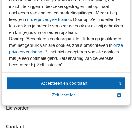
Direct naar
inzicht te krijgen in bezoekersgedrag en het op maat
aanbieden van content en marketinguitingen. Meer uitleg
Stel je vaktechnische vraag
lees je in
onze privacyverklaring
. Door op ’Zelf instellen’ te
Branche in Zicht
klikken kun je meer lezen over de cookies die wij gebruiken
en kun je jouw voorkeuren opslaan.
Dossiers
Door op ’Accepteren en doorgaan' te klikken ga je akkoord
Kantoorvinder
met het gebruik van alle cookies zoals omschreven in
onze
Nieuwsbank
privacyverklaring
. Bij het niet accepteren van alle cookies
mis je een optimale gebruikerservaring van de website.
Lees meer bij ‘Zelf instellen’.
Handige links
Veilig bestanden delen
Accepteren en doorgaan
SRA-gecertificeerd
Zelf instellen
Werken bij SRA
Lid worden
Contact