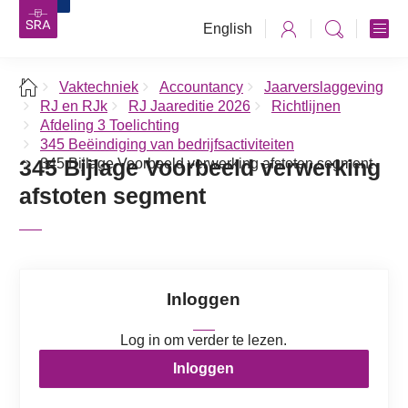
English
Vaktechniek
Accountancy
Jaarverslaggeving
RJ en RJk
RJ Jaareditie 2026
Richtlijnen
Afdeling 3 Toelichting
345 Beëindiging van bedrijfsactiviteiten
345 Bijlage Voorbeeld verwerking
345 Bijlage Voorbeeld verwerking afstoten segment
afstoten segment
Inloggen
Log in om verder te lezen.
Inloggen