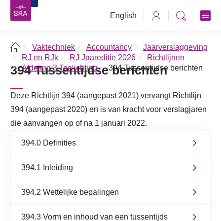
English
Vaktechniek
Accountancy
Jaarverslaggeving
RJ en RJk
RJ Jaareditie 2026
Richtlijnen
394 Tussentijdse berichten
Afdeling 3 Toelichting
394 Tussentijdse berichten
Deze Richtlijn 394 (aangepast 2021) vervangt Richtlijn
394 (aangepast 2020) en is van kracht voor verslagjaren
die aanvangen op of na 1 januari 2022.
394.0 Definities
394.1 Inleiding
394.2 Wettelijke bepalingen
394.3 Vorm en inhoud van een tussentijds