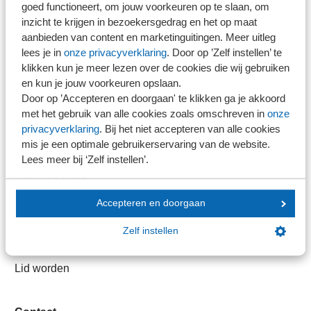
goed functioneert, om jouw voorkeuren op te slaan, om
Direct naar
inzicht te krijgen in bezoekersgedrag en het op maat
aanbieden van content en marketinguitingen. Meer uitleg
lees je in
onze privacyverklaring
. Door op ’Zelf instellen’ te
Stel je vaktechnische vraag
klikken kun je meer lezen over de cookies die wij gebruiken
Branche in Zicht
en kun je jouw voorkeuren opslaan.
Dossiers
Door op ’Accepteren en doorgaan' te klikken ga je akkoord
Kantoorvinder
met het gebruik van alle cookies zoals omschreven in
onze
privacyverklaring
. Bij het niet accepteren van alle cookies
Nieuwsbank
mis je een optimale gebruikerservaring van de website.
Lees meer bij ‘Zelf instellen’.
Handige links
Accepteren en doorgaan
Veilig bestanden delen
SRA-gecertificeerd
Zelf instellen
Werken bij SRA
Lid worden