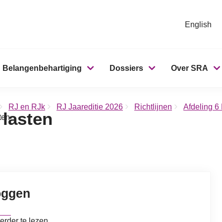
English
Belangenbehartiging
Dossiers
Over SRA
RJ en RJk
RJ Jaareditie 2026
Richtlijnen
Afdeling 6
 lasten
ten
oggen
erder te lezen.