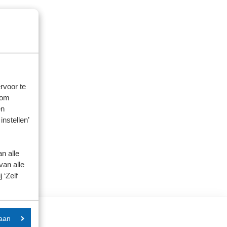
rvoor te
 om
en
instellen’
n alle
van alle
 ‘Zelf
aan