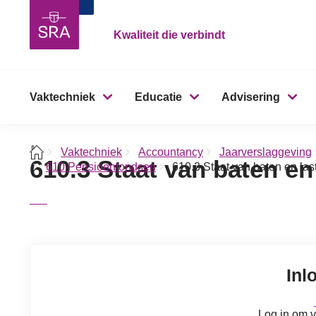
Kwaliteit die verbindt
Vaktechniek
Educatie
Advisering
Vaktechniek
Accountancy
Jaarverslaggeving
610.3 Staat van baten en
610 Pensioenfondsen
610.3 Staat van baten en las
Inl
Log in om v