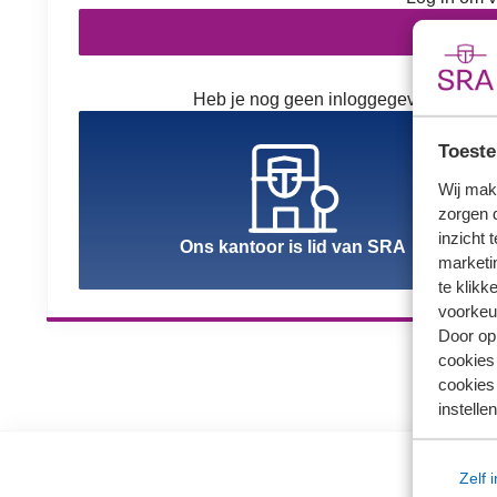
In
Heb je nog geen inloggegevens? Kies h
Toeste
Wij mak
zorgen 
inzicht 
Ons kantoor is lid van SRA
marketin
te klikk
voorkeu
Door op 
cookies
cookies 
instellen
Zelf 