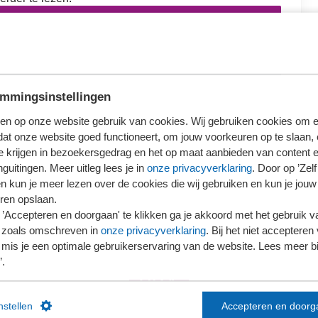
loggen
ieronder wat voor jou van toepassing is.
mmingsinstellingen
en op onze website gebruik van cookies. Wij gebruiken cookies om e
dat onze website goed functioneert, om jouw voorkeuren op te slaan,
te krijgen in bezoekersgedrag en het op maat aanbieden van content 
Ons kantoor is nog geen lid van SRA
guitingen. Meer uitleg lees je in
onze privacyverklaring
. Door op ’Zelf 
en kun je meer lezen over de cookies die wij gebruiken en kun je jouw
ren opslaan.
’Accepteren en doorgaan' te klikken ga je akkoord met het gebruik va
 zoals omschreven in
onze privacyverklaring
. Bij het niet accepteren 
mis je een optimale gebruikerservaring van de website. Lees meer bij
’.
instellen
Accepteren en doorg