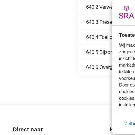
640.2 Verwerking en w
640.3 Presentatie
Toeste
640.4 Toelichting
Wij mak
zorgen 
640.5 Bijzondere ond
inzicht 
marketin
640.6 Overgangsbepal
te klikk
voorkeu
Door op 
cookies
cookies 
instellen
Zelf 
Direct naar
Handige 