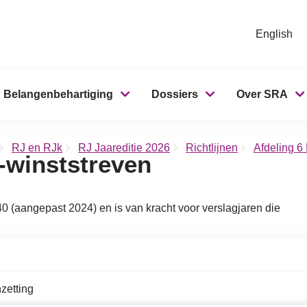
English
Belangenbehartiging
Dossiers
Over SRA
RJ en RJk
RJ Jaareditie 2026
Richtlijnen
Afdeling 6
-winststreven
40 (aangepast 2024) en is van kracht voor verslagjaren die
zetting