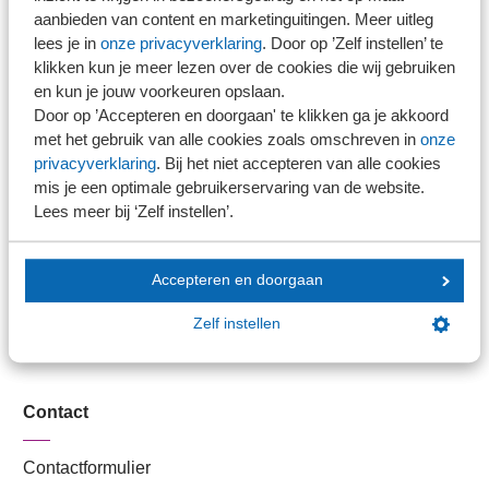
Stel je vaktechnische vraag
aanbieden van content en marketinguitingen. Meer uitleg
Branche in Zicht
lees je in
onze privacyverklaring
. Door op ’Zelf instellen’ te
Dossiers
klikken kun je meer lezen over de cookies die wij gebruiken
en kun je jouw voorkeuren opslaan.
Kantoorvinder
Door op ’Accepteren en doorgaan' te klikken ga je akkoord
Nieuwsbank
met het gebruik van alle cookies zoals omschreven in
onze
privacyverklaring
. Bij het niet accepteren van alle cookies
mis je een optimale gebruikerservaring van de website.
Handige links
Lees meer bij ‘Zelf instellen’.
Veilig bestanden delen
Accepteren en doorgaan
SRA-gecertificeerd
Werken bij SRA
Zelf instellen
Lid worden
Contact
Contactformulier