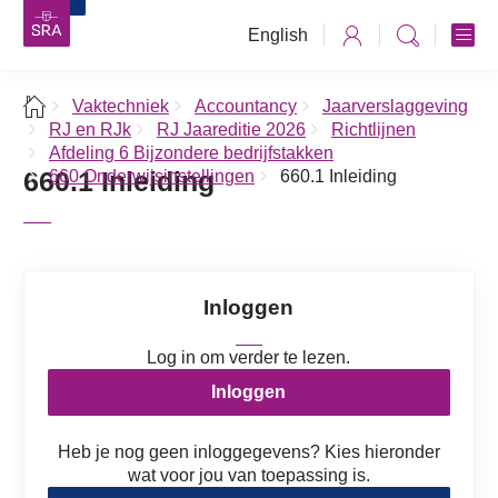
English
Vaktechniek
Accountancy
Jaarverslaggeving
RJ en RJk
RJ Jaareditie 2026
Richtlijnen
Afdeling 6 Bijzondere bedrijfstakken
660.1 Inleiding
660 Onderwijsinstellingen
660.1 Inleiding
Inloggen
Log in om verder te lezen.
Inloggen
Heb je nog geen inloggegevens? Kies hieronder
wat voor jou van toepassing is.