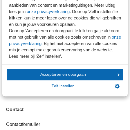
Stel je vaktechnische vraag
aanbieden van content en marketinguitingen. Meer uitleg
Branche in Zicht
lees je in
onze privacyverklaring
. Door op ’Zelf instellen’ te
Dossiers
klikken kun je meer lezen over de cookies die wij gebruiken
en kun je jouw voorkeuren opslaan.
Kantoorvinder
Door op ’Accepteren en doorgaan' te klikken ga je akkoord
Nieuwsbank
met het gebruik van alle cookies zoals omschreven in
onze
privacyverklaring
. Bij het niet accepteren van alle cookies
mis je een optimale gebruikerservaring van de website.
Handige links
Lees meer bij ‘Zelf instellen’.
Veilig bestanden delen
Accepteren en doorgaan
SRA-gecertificeerd
Werken bij SRA
Zelf instellen
Lid worden
Contact
Contactformulier