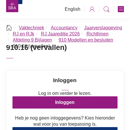
English
Vaktechniek
Accountancy
Jaarverslaggeving
RJ en RJk
RJ Jaareditie 2026
Richtlijnen
Afdeling 9 Bijlagen
910 Modellen en besluiten
910.16 (vervallen)
910.16 (vervallen)
Inloggen
Log in om verder te lezen.
Inloggen
Heb je nog geen inloggegevens? Kies hieronder
wat voor jou van toepassing is.