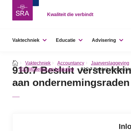
Kwaliteit die verbindt
Vaktechniek
Educatie
Advisering
Vaktechniek
Accountancy
Jaarverslaggeving
910.7 Besluit verstrekkin
910 Modellen en besluiten
910.7 Besluit verstrekk
aan ondernemingsraden
Inl