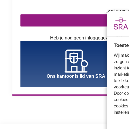
Log in om v
In
Heb je nog geen inloggegevens? Kies h
Toeste
Wij mak
zorgen 
inzicht 
marketin
Ons kantoor is lid van SRA
te klikk
voorkeu
Door op 
cookies
cookies 
instellen