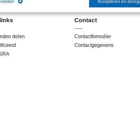
instellen
Accepteren en doorg
links
Contact
anden delen
Contactformulier
ficeerd
Contactgegevens
 SRA