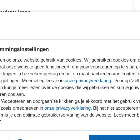
erder te lezen.
loggen
ieronder wat voor jou van toepassing is.
mmingsinstellingen
en op onze website gebruik van cookies. Wij gebruiken cookies om e
dat onze website goed functioneert, om jouw voorkeuren op te slaan,
te krijgen in bezoekersgedrag en het op maat aanbieden van content 
guitingen. Meer uitleg lees je in
onze privacyverklaring
. Door op ’Zelf 
Ons kantoor is nog geen lid van SRA
en kun je meer lezen over de cookies die wij gebruiken en kun je jouw
ren opslaan.
’Accepteren en doorgaan' te klikken ga je akkoord met het gebruik va
 zoals omschreven in
onze privacyverklaring
. Bij het niet accepteren 
mis je een optimale gebruikerservaring van de website. Lees meer bij
’.