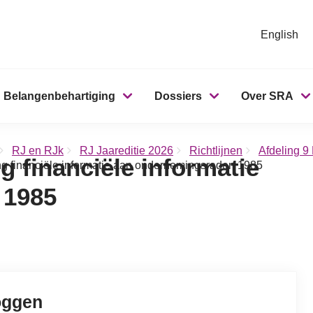
English
Belangenbehartiging
Dossiers
Over SRA
RJ en RJk
RJ Jaareditie 2026
Richtlijnen
Afdeling 9
g financiële informatie
ing financiële informatie aan ondernemingsraden 1985
 1985
oggen