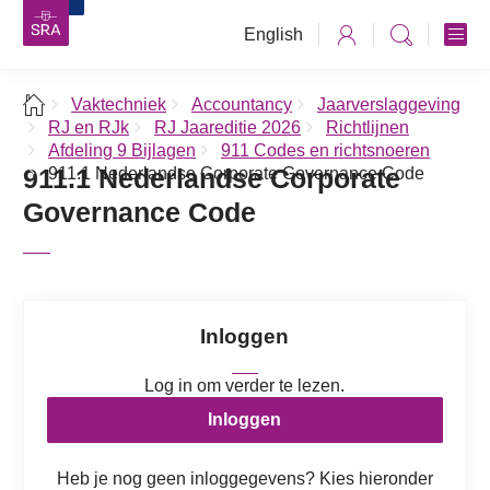
English
Vaktechniek
Accountancy
Jaarverslaggeving
RJ en RJk
RJ Jaareditie 2026
Richtlijnen
Afdeling 9 Bijlagen
911 Codes en richtsnoeren
911.1 Nederlandse Corporate
911.1 Nederlandse Corporate Governance Code
Governance Code
Inloggen
Log in om verder te lezen.
Inloggen
Heb je nog geen inloggegevens? Kies hieronder