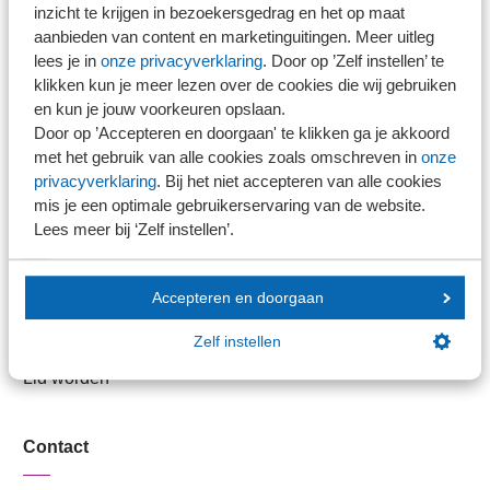
inzicht te krijgen in bezoekersgedrag en het op maat
aanbieden van content en marketinguitingen. Meer uitleg
Stel je vaktechnische vraag
lees je in
onze privacyverklaring
. Door op ’Zelf instellen’ te
Branche in Zicht
klikken kun je meer lezen over de cookies die wij gebruiken
Dossiers
en kun je jouw voorkeuren opslaan.
Kantoorvinder
Door op ’Accepteren en doorgaan' te klikken ga je akkoord
met het gebruik van alle cookies zoals omschreven in
onze
Nieuwsbank
privacyverklaring
. Bij het niet accepteren van alle cookies
mis je een optimale gebruikerservaring van de website.
Lees meer bij ‘Zelf instellen’.
Handige links
Veilig bestanden delen
Accepteren en doorgaan
SRA-gecertificeerd
Zelf instellen
Werken bij SRA
Lid worden
Contact