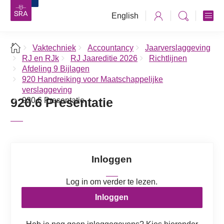
English
Vaktechniek
Accountancy
Jaarverslaggeving
RJ en RJk
RJ Jaareditie 2026
Richtlijnen
Afdeling 9 Bijlagen
920 Handreiking voor Maatschappelijke
verslaggeving
920.6 Presentatie
920.6 Presentatie
Inloggen
Log in om verder te lezen.
Inloggen