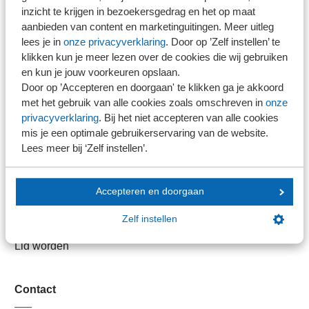
inzicht te krijgen in bezoekersgedrag en het op maat
aanbieden van content en marketinguitingen. Meer uitleg
Stel je vaktechnische vraag
lees je in
onze privacyverklaring
. Door op ’Zelf instellen’ te
Branche in Zicht
klikken kun je meer lezen over de cookies die wij gebruiken
Dossiers
en kun je jouw voorkeuren opslaan.
Door op ’Accepteren en doorgaan' te klikken ga je akkoord
Kantoorvinder
met het gebruik van alle cookies zoals omschreven in
onze
Nieuwsbank
privacyverklaring
. Bij het niet accepteren van alle cookies
mis je een optimale gebruikerservaring van de website.
Lees meer bij ‘Zelf instellen’.
Handige links
Veilig bestanden delen
Accepteren en doorgaan
SRA-gecertificeerd
Zelf instellen
Werken bij SRA
Lid worden
Contact