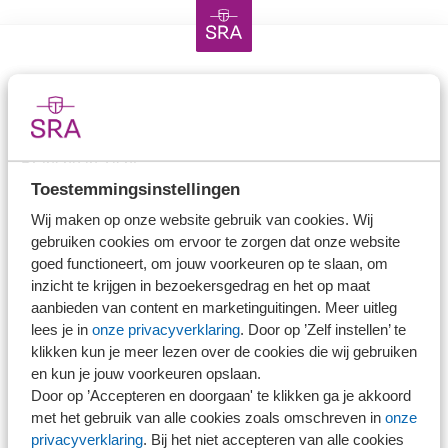
Direct naar
Stel je vaktechnische vraag
Branche in Zicht
Toestemmingsinstellingen
Dossiers
Wij maken op onze website gebruik van cookies. Wij
Kantoorvinder
gebruiken cookies om ervoor te zorgen dat onze website
Nieuwsbank
goed functioneert, om jouw voorkeuren op te slaan, om
inzicht te krijgen in bezoekersgedrag en het op maat
aanbieden van content en marketinguitingen. Meer uitleg
Handige links
lees je in
onze privacyverklaring
. Door op ’Zelf instellen’ te
klikken kun je meer lezen over de cookies die wij gebruiken
Veilig bestanden delen
en kun je jouw voorkeuren opslaan.
SRA-gecertificeerd
Door op ’Accepteren en doorgaan' te klikken ga je akkoord
met het gebruik van alle cookies zoals omschreven in
onze
Werken bij SRA
privacyverklaring
. Bij het niet accepteren van alle cookies
Lid worden