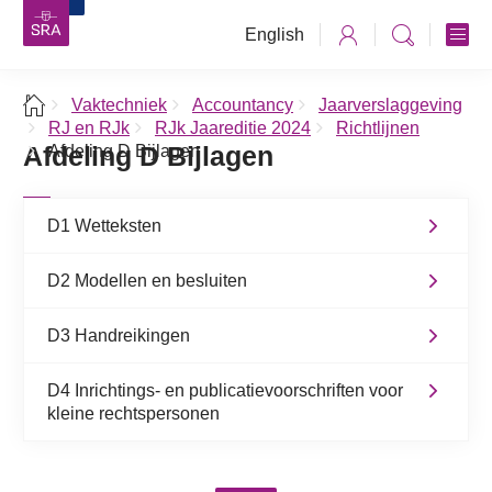
English
Vaktechniek
Accountancy
Jaarverslaggeving
RJ en RJk
RJk Jaareditie 2024
Richtlijnen
Afdeling D Bijlagen
Afdeling D Bijlagen
D1 Wetteksten
D2 Modellen en besluiten
D3 Handreikingen
D4 Inrichtings- en publicatievoorschriften voor
kleine rechtspersonen