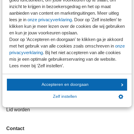
Direct naar
inzicht te krijgen in bezoekersgedrag en het op maat
aanbieden van content en marketinguitingen. Meer uitleg
Stel je vaktechnische vraag
lees je in
onze privacyverklaring
. Door op ’Zelf instellen’ te
Branche in Zicht
klikken kun je meer lezen over de cookies die wij gebruiken
en kun je jouw voorkeuren opslaan.
Dossiers
Door op ’Accepteren en doorgaan' te klikken ga je akkoord
Kantoorvinder
met het gebruik van alle cookies zoals omschreven in
onze
Nieuwsbank
privacyverklaring
. Bij het niet accepteren van alle cookies
mis je een optimale gebruikerservaring van de website.
Lees meer bij ‘Zelf instellen’.
Handige links
Veilig bestanden delen
Accepteren en doorgaan
SRA-gecertificeerd
Zelf instellen
Werken bij SRA
Lid worden
Contact