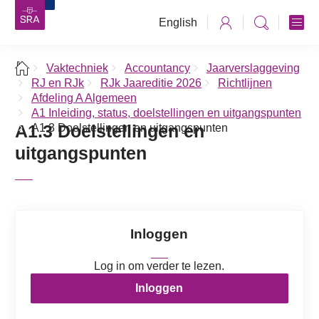
English
Vaktechniek
Accountancy
Jaarverslaggeving
RJ en RJk
RJk Jaareditie 2026
Richtlijnen
Afdeling A Algemeen
A1 Inleiding, status, doelstellingen en uitgangspunten
A1.3 Doelstellingen en
A1.3 Doelstellingen en uitgangspunten
uitgangspunten
Inloggen
Log in om verder te lezen.
Inloggen