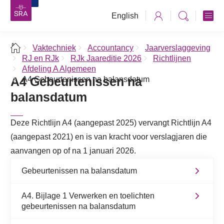
English
Vaktechniek
Accountancy
Jaarverslaggeving
RJ en RJk
RJk Jaareditie 2026
Richtlijnen
Afdeling A Algemeen
A4 Gebeurtenissen na
A4 Gebeurtenissen na balansdatum
balansdatum
Deze Richtlijn A4 (aangepast 2025) vervangt Richtlijn A4
(aangepast 2021) en is van kracht voor verslagjaren die
aanvangen op of na 1 januari 2026.
Gebeurtenissen na balansdatum
A4. Bijlage 1 Verwerken en toelichten
gebeurtenissen na balansdatum