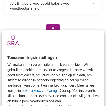
A4. Bijlage 2 Voorbeeld balans vóór
winstbestemming
Direct naar
Toestemmingsinstellingen
Stel je vaktechnische vraag
Branche in Zicht
Wij maken op onze website gebruik van cookies. Wij
gebruiken cookies om ervoor te zorgen dat onze website
Dossiers
goed functioneert, om jouw voorkeuren op te slaan, om
Kantoorvinder
inzicht te krijgen in bezoekersgedrag en het op maat
Nieuwsbank
aanbieden van content en marketinguitingen. Meer uitleg
lees je in
onze privacyverklaring
. Door op ’Zelf instellen’ te
klikken kun je meer lezen over de cookies die wij gebruiken
Handige links
en kun je jouw voorkeuren opslaan.