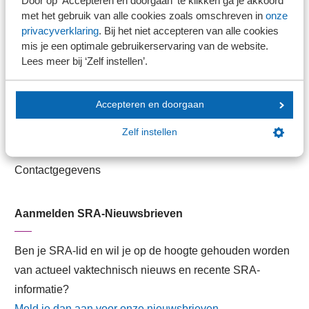
Door op ’Accepteren en doorgaan' te klikken ga je akkoord
Veilig bestanden delen
met het gebruik van alle cookies zoals omschreven in
onze
privacyverklaring
. Bij het niet accepteren van alle cookies
SRA-gecertificeerd
mis je een optimale gebruikerservaring van de website.
Werken bij SRA
Lees meer bij ‘Zelf instellen’.
Lid worden
Accepteren en doorgaan
Contact
Zelf instellen
Contactformulier
Contactgegevens
Aanmelden SRA-Nieuwsbrieven
Ben je SRA-lid en wil je op de hoogte gehouden worden
van actueel vaktechnisch nieuws en recente SRA-
informatie?
Meld je dan aan voor onze nieuwsbrieven
.