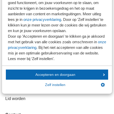
goed functioneert, om jouw voorkeuren op te slaan, om
Direct naar
inzicht te krijgen in bezoekersgedrag en het op maat
aanbieden van content en marketinguitingen. Meer uitleg
lees je in
onze privacyverklaring
. Door op ’Zelf instellen’ te
Stel je vaktechnische vraag
klikken kun je meer lezen over de cookies die wij gebruiken
Branche in Zicht
en kun je jouw voorkeuren opslaan.
Dossiers
Door op ’Accepteren en doorgaan' te klikken ga je akkoord
Kantoorvinder
met het gebruik van alle cookies zoals omschreven in
onze
privacyverklaring
. Bij het niet accepteren van alle cookies
Nieuwsbank
mis je een optimale gebruikerservaring van de website.
Lees meer bij ‘Zelf instellen’.
Handige links
Accepteren en doorgaan
Veilig bestanden delen
SRA-gecertificeerd
Zelf instellen
Werken bij SRA
Lid worden