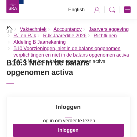
English
Vaktechniek
Accountancy
Jaarverslaggeving
RJ en RJk
RJk Jaareditie 2026
Richtlijnen
Afdeling B Jaarrekening
B10 Voorzieningen, niet in de balans opgenomen
verplichtingen en niet in de balans opgenomen activa
B10.3 Niet in de balans
B10.3 Niet in de balans opgenomen activa
opgenomen activa
Inloggen
Log in om verder te lezen.
Inloggen