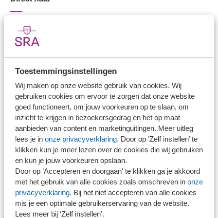
Stel je vaktechnische vraag
Branche in Zicht
Dossiers
Kantoorvinder
Toestemmingsinstellingen
Nieuwsbank
Wij maken op onze website gebruik van cookies. Wij
gebruiken cookies om ervoor te zorgen dat onze website
goed functioneert, om jouw voorkeuren op te slaan, om
Handige links
inzicht te krijgen in bezoekersgedrag en het op maat
aanbieden van content en marketinguitingen. Meer uitleg
Veilig bestanden delen
lees je in
onze privacyverklaring
. Door op ’Zelf instellen’ te
SRA-gecertificeerd
klikken kun je meer lezen over de cookies die wij gebruiken
en kun je jouw voorkeuren opslaan.
Werken bij SRA
Door op ’Accepteren en doorgaan' te klikken ga je akkoord
Lid worden
met het gebruik van alle cookies zoals omschreven in
onze
privacyverklaring
. Bij het niet accepteren van alle cookies
mis je een optimale gebruikerservaring van de website.
Contact
Lees meer bij ‘Zelf instellen’.