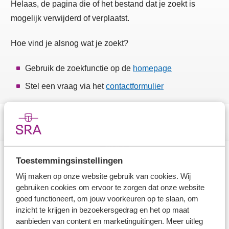
Helaas, de pagina die of het bestand dat je zoekt is
mogelijk verwijderd of verplaatst.
Hoe vind je alsnog wat je zoekt?
Gebruik de zoekfunctie op de
homepage
Stel een vraag via het
contactformulier
Toestemmingsinstellingen
Direct naar
Wij maken op onze website gebruik van cookies. Wij
gebruiken cookies om ervoor te zorgen dat onze website
Stel je vaktechnische vraag
goed functioneert, om jouw voorkeuren op te slaan, om
inzicht te krijgen in bezoekersgedrag en het op maat
Branche in Zicht
aanbieden van content en marketinguitingen. Meer uitleg
Dossiers