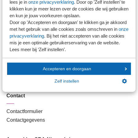
lees je in
onze privacyverklaring
. Door op ’Zelf instellen’ te
Kantoorvinder
klikken kun je meer lezen over de cookies die wij gebruiken
Nieuwsbank
en kun je jouw voorkeuren opslaan.
Door op ’Accepteren en doorgaan' te klikken ga je akkoord
met het gebruik van alle cookies zoals omschreven in
onze
Handige links
privacyverklaring
. Bij het niet accepteren van alle cookies
mis je een optimale gebruikerservaring van de website.
Lees meer bij ‘Zelf instellen’.
Veilig bestanden delen
SRA-gecertificeerd
Werken bij SRA
Accepteren en doorgaan
Lid worden
Zelf instellen
Contact
Contactformulier
Contactgegevens