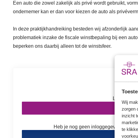
Een auto die zowel zakelijk als privé wordt gebruikt, vo
ondernemer kan er dan voor kiezen de auto als privéve
In deze praktijkhandreiking besteden wij afzonderlijk aa
problematiek inzake de fiscale winstbepaling bij een aut
beperken ons daarbij alleen tot de winstsfeer.
Inl
Toeste
Log in om v
Wij mak
In
zorgen 
inzicht 
marketin
Heb je nog geen inloggegevens? Kies h
te klikk
voorkeu