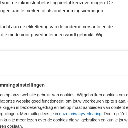
rmt voor de inkomstenbelasting veelal keuzevermogen. De
rmogen aan te merken of als ondernemingsvermogen.
ndacht aan de etikettering van de ondernemersauto en de
o die mede voor privédoeleinden wordt gebruikt. Wij
oggen
mmingsinstellingen
erder te lezen.
en op onze website gebruik van cookies. Wij gebruiken cookies om e
loggen
dat onze website goed functioneert, om jouw voorkeuren op te slaan,
te krijgen in bezoekersgedrag en het op maat aanbieden van content 
guitingen. Meer uitleg lees je in
onze privacyverklaring
. Door op ’Zelf 
ieronder wat voor jou van toepassing is.
en kun je meer lezen over de cookies die wij gebruiken en kun je jouw
ren opslaan.