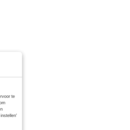
rvoor te
 om
en
instellen’