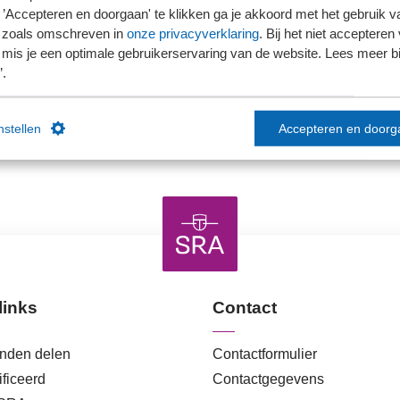
’Accepteren en doorgaan' te klikken ga je akkoord met het gebruik va
 zoals omschreven in
onze privacyverklaring
. Bij het niet accepteren 
mis je een optimale gebruikerservaring van de website. Lees meer bij
’.
Ons kantoor is nog geen lid van SRA
instellen
Accepteren en doorg
links
Contact
anden delen
Contactformulier
ficeerd
Contactgegevens