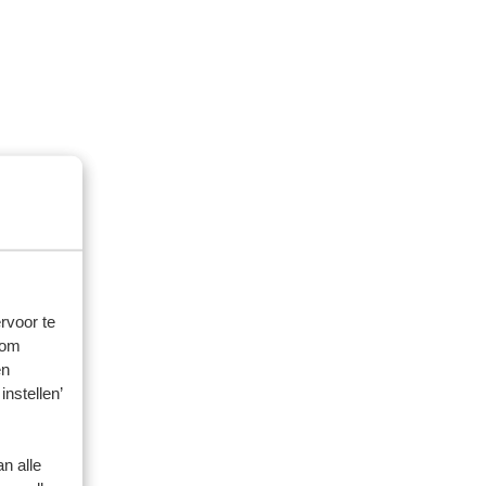
rvoor te
 om
en
instellen’
n alle