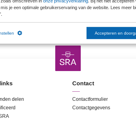
 zoals omschreven in
onze privacyverklaring
. Bij het niet accepteren 
mis je een optimale gebruikerservaring van de website. Lees meer bij
Ons kantoor is nog geen lid van SRA
’.
instellen
Accepteren en doorg
links
Contact
anden delen
Contactformulier
ficeerd
Contactgegevens
 SRA