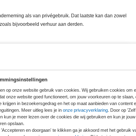
nderneming als van privégebruik. Dat laatste kan dan zowel
 zoals bijvoorbeeld verhuur aan derden.
oggen
erder te lezen.
mmingsinstellingen
loggen
en op onze website gebruik van cookies. Wij gebruiken cookies om e
dat onze website goed functioneert, om jouw voorkeuren op te slaan,
te krijgen in bezoekersgedrag en het op maat aanbieden van content 
ieronder wat voor jou van toepassing is.
guitingen. Meer uitleg lees je in
onze privacyverklaring
. Door op ’Zelf 
en kun je meer lezen over de cookies die wij gebruiken en kun je jouw
ren opslaan.
’Accepteren en doorgaan' te klikken ga je akkoord met het gebruik va