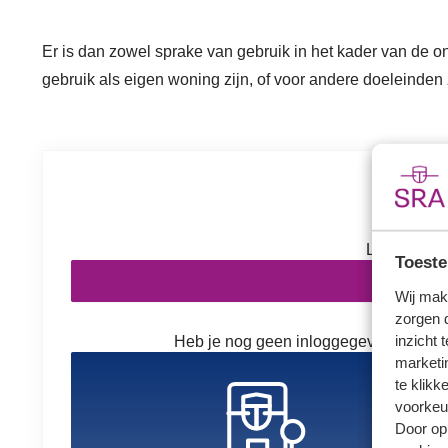
Er is dan zowel sprake van gebruik in het kader van de o
gebruik als eigen woning zijn, of voor andere doeleinden
Inl
Log in om v
Toeste
In
Wij mak
zorgen 
inzicht 
Heb je nog geen inloggegevens? Kies h
marketin
te klikk
voorkeu
Door op 