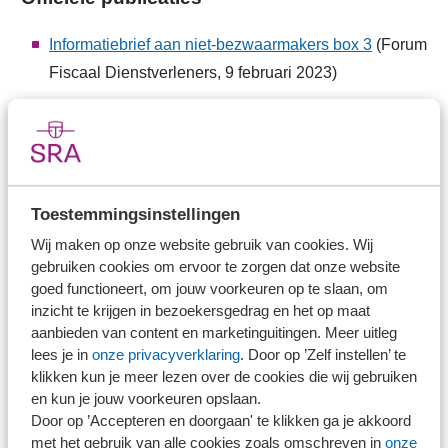
Informatiebrief aan niet-bezwaarmakers box 3
(Forum
Fiscaal Dienstverleners, 9 februari 2023)
Massaal bezwaar plus niet-bezwaarmakers box 3
officieel
(Rijksoverheid, 27 januari 2023)
Kamerbrief over aanwijzing massaal bezwaar plus
'niet-bezwaarmakers' box 3
(Rijksoverheid, 27
Toestemmingsinstellingen
januari 2023)
Wij maken op onze website gebruik van cookies. Wij
Besluit van 25 januari 2023, nr. 2023-1194
gebruiken cookies om ervoor te zorgen dat onze website
goed functioneert, om jouw voorkeuren op te slaan, om
(Aanwijzing massaal bezwaar plus over
inzicht te krijgen in bezoekersgedrag en het op maat
kalenderjaren 2017 tot en met 2020)
(Staatscourant,
aanbieden van content en marketinguitingen. Meer uitleg
27 januari 2023)
lees je in
onze privacyverklaring
. Door op ’Zelf instellen’ te
klikken kun je meer lezen over de cookies die wij gebruiken
Antwoord op vragen over rechtsherstel box 3
en kun je jouw voorkeuren opslaan.
(Rijksoverheid, 25 november 2022)
Door op ’Accepteren en doorgaan' te klikken ga je akkoord
met het gebruik van alle cookies zoals omschreven in
onze
2e nota van wijziging Overbruggingswet box 3
(7