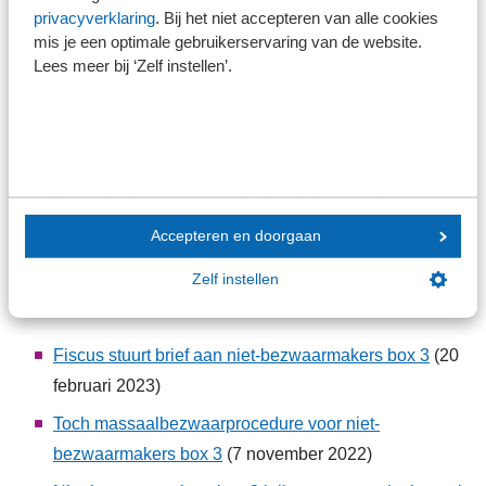
privacyverklaring
. Bij het niet accepteren van alle cookies
november 2022, Rijksoverheid)
mis je een optimale gebruikerservaring van de website.
Box 3: doorbreek de formele rechtskracht
(Taxlive.nl,
Lees meer bij ‘Zelf instellen’.
30 augustus 2022)
Opties rechtsherstel niet-bezwaarmakers box 3
(Rijksoverheid, 8 juli 2022)
Kamerbrief over scenario's herstel voor niet-
bezwaarmakers box 3
(Rijksoverheid, 8 juli 2022)
Accepteren en doorgaan
Zelf instellen
Exclusief voor Nieuwsbank-abonnees
Fiscus stuurt brief aan niet-bezwaarmakers box 3
(20
februari 2023)
Toch massaalbezwaarprocedure voor niet-
bezwaarmakers box 3
(7 november 2022)