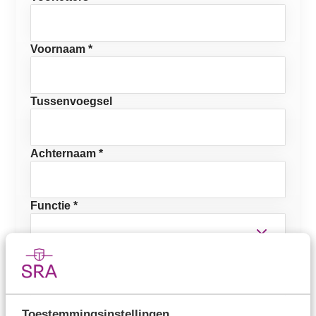
Voornaam *
Tussenvoegsel
Achternaam *
Functie *
E-mailadres *
Mobiel telefoonnummer
Toestemmingsinstellingen