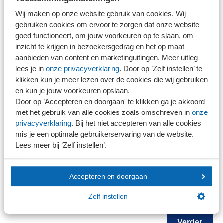
Wij maken op onze website gebruik van cookies. Wij
gebruiken cookies om ervoor te zorgen dat onze website
NOB-lid
goed functioneert, om jouw voorkeuren op te slaan, om
Ja
inzicht te krijgen in bezoekersgedrag en het op maat
Nee
aanbieden van content en marketinguitingen. Meer uitleg
NEVOA-lid
lees je in
onze privacyverklaring
. Door op ’Zelf instellen’ te
Ja
klikken kun je meer lezen over de cookies die wij gebruiken
Nee
en kun je jouw voorkeuren opslaan.
Door op ’Accepteren en doorgaan' te klikken ga je akkoord
Opmerkingen
met het gebruik van alle cookies zoals omschreven in
onze
privacyverklaring
. Bij het niet accepteren van alle cookies
mis je een optimale gebruikerservaring van de website.
Lees meer bij ‘Zelf instellen’.
Accepteren en doorgaan
Zelf instellen
+
Deelnemer toevoegen
Verder