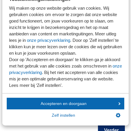
Wij maken op onze website gebruik van cookies. Wij
gebruiken cookies om ervoor te zorgen dat onze website
NOB-lid
goed functioneert, om jouw voorkeuren op te slaan, om
Ja
inzicht te krijgen in bezoekersgedrag en het op maat
Nee
aanbieden van content en marketinguitingen. Meer uitleg
NEVOA-lid
lees je in
onze privacyverklaring
. Door op ’Zelf instellen’ te
Ja
klikken kun je meer lezen over de cookies die wij gebruiken
Nee
en kun je jouw voorkeuren opslaan.
Door op ’Accepteren en doorgaan' te klikken ga je akkoord
Opmerkingen
met het gebruik van alle cookies zoals omschreven in
onze
privacyverklaring
. Bij het niet accepteren van alle cookies
mis je een optimale gebruikerservaring van de website.
Lees meer bij ‘Zelf instellen’.
Accepteren en doorgaan
Zelf instellen
+
Deelnemer toevoegen
Verder