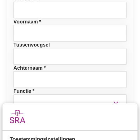
Voornaam *
Tussenvoegsel
Achternaam *
Functie *
E-mailadres *
Mobiel telefoonnummer
Toestemmingsinstellingen