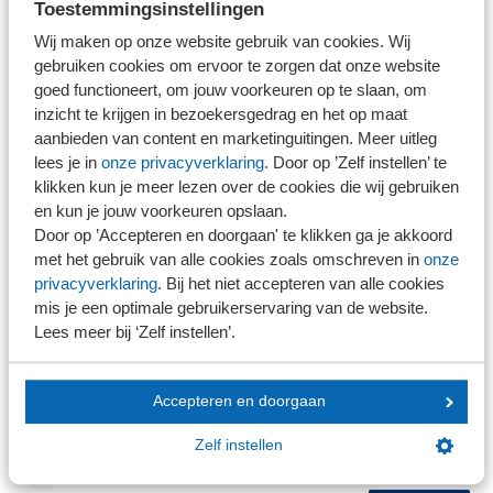
Toestemmingsinstellingen
Mobiel telefoonnummer
Wij maken op onze website gebruik van cookies. Wij
gebruiken cookies om ervoor te zorgen dat onze website
goed functioneert, om jouw voorkeuren op te slaan, om
NOB-lid
inzicht te krijgen in bezoekersgedrag en het op maat
Ja
aanbieden van content en marketinguitingen. Meer uitleg
Nee
lees je in
onze privacyverklaring
. Door op ’Zelf instellen’ te
NEVOA-lid
klikken kun je meer lezen over de cookies die wij gebruiken
Ja
en kun je jouw voorkeuren opslaan.
Nee
Door op ’Accepteren en doorgaan' te klikken ga je akkoord
Opmerkingen
met het gebruik van alle cookies zoals omschreven in
onze
privacyverklaring
. Bij het niet accepteren van alle cookies
mis je een optimale gebruikerservaring van de website.
Lees meer bij ‘Zelf instellen’.
Accepteren en doorgaan
Zelf instellen
+
Deelnemer toevoegen