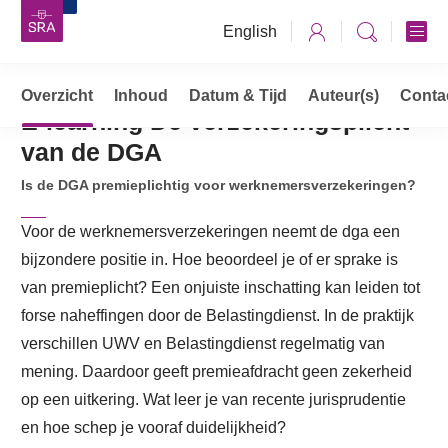
English
Overzicht
Opleidingen, cursussen & trainingen
Inhoud
Datum & Tijd
Auteur(s)
Conta
E-learning De verzekeringsplicht
E-learning De verzekeringsplicht van de DGA
van de DGA
Is de DGA premieplichtig voor werknemersverzekeringen?
Voor de werknemersverzekeringen neemt de dga een
bijzondere positie in. Hoe beoordeel je of er sprake is
van premieplicht? Een onjuiste inschatting kan leiden tot
forse naheffingen door de Belastingdienst. In de praktijk
verschillen UWV en Belastingdienst regelmatig van
mening. Daardoor geeft premieafdracht geen zekerheid
op een uitkering. Wat leer je van recente jurisprudentie
en hoe schep je vooraf duidelijkheid?