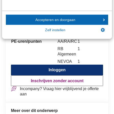
E-learning De verzekeringsplicht van de DGA
Accepteren en doorgaan
Prijs SRA-leden
€ 59,00
Zelf instellen
Prijs niet-leden
€ 93,00
PE-uren/punten
AA/RA/RC
1
RB
1
Algemeen
NEVOA
1
Inloggen
Inschrijven zonder account
Incompany? Vraag hier vrijblijvend je offerte
aan
Meer over dit onderwerp