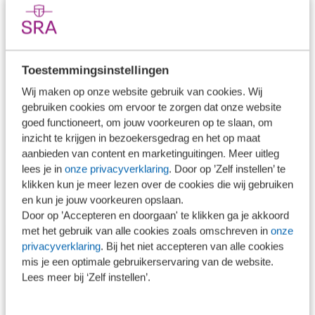
Auteur(s)
mr. Marco Bik
Toestemmingsinstellingen
mr. Marco Bik is partner bij Jongbloed
Wij maken op onze website gebruik van cookies. Wij
Fiscaal Juristen.
gebruiken cookies om ervoor te zorgen dat onze website
goed functioneert, om jouw voorkeuren op te slaan, om
inzicht te krijgen in bezoekersgedrag en het op maat
aanbieden van content en marketinguitingen. Meer uitleg
lees je in
onze privacyverklaring
. Door op ’Zelf instellen’ te
klikken kun je meer lezen over de cookies die wij gebruiken
Contact
en kun je jouw voorkeuren opslaan.
Door op ’Accepteren en doorgaan' te klikken ga je akkoord
met het gebruik van alle cookies zoals omschreven in
onze
Barbara Berben
privacyverklaring
. Bij het niet accepteren van alle cookies
Manager online leren
mis je een optimale gebruikerservaring van de website.
bberben@sra.nl
Lees meer bij ‘Zelf instellen’.
030 656 60 60