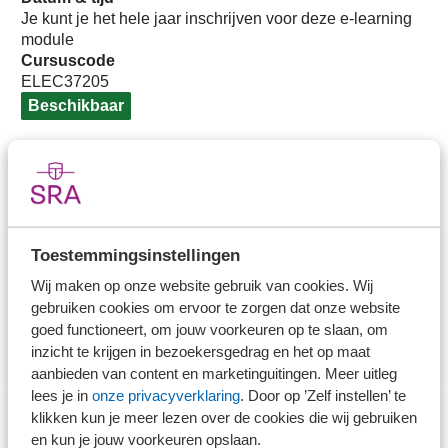
Je kunt je het hele jaar inschrijven voor deze e-learning
module
Cursuscode
ELEC37205
Beschikbaar
Auteur(s)
Toestemmingsinstellingen
Mr. Emile Klomp
Wij maken op onze website gebruik van cookies. Wij
Mr. Emile Klomp
is fiscaal jurist en
gebruiken cookies om ervoor te zorgen dat onze website
verbonden aan Bakertilly
goed functioneert, om jouw voorkeuren op te slaan, om
inzicht te krijgen in bezoekersgedrag en het op maat
aanbieden van content en marketinguitingen. Meer uitleg
lees je in
onze privacyverklaring
. Door op ’Zelf instellen’ te
klikken kun je meer lezen over de cookies die wij gebruiken
mr. Marco Bik
en kun je jouw voorkeuren opslaan.
mr. Marco Bik is partner bij Jongbloed