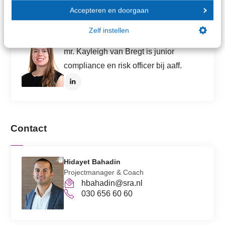
Accepteren en doorgaan
Zelf instellen
mr. Kayleigh van Bregt
mr. Kayleigh van Bregt is junior
compliance en risk officer bij aaff.
Contact
Hidayet Bahadin
Projectmanager & Coach
hbahadin@sra.nl
030 656 60 60