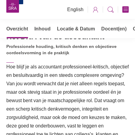
English
Overzicht
Opleidingen, cursussen & trainingen
Inhoud
Locatie & Datum
Docent(en)
Het DNA van de accountant
Het DNA van de accountant
Professionele houding, kritisch denken en objectieve
oordeelsvorming in de praktijk
Hoe blijf je als accountant professioneel-kritisch, objectief
en besluitvaardig in een steeds complexere omgeving?
Van jou wordt verwacht dat je niet alleen regels toepast,
maar ook stevig staat in je professionele oordeel én je
bewust bent van je maatschappelijke rol. Dat vraagt om
een scherp kritisch denkvermogen, integriteit en
zorgvuldigheid, maar ook de moed om keuzes te maken,
deze goed te onderbouwen, vast te leggen en
professioneel toe te lichten aan collega’s, klanten en