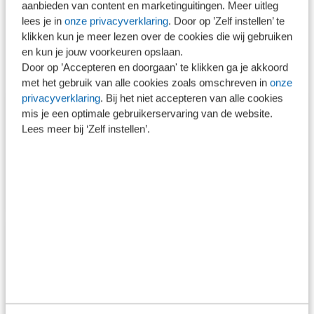
Beschikbaar
aanbieden van content en marketinguitingen. Meer uitleg
lees je in
onze privacyverklaring
. Door op ’Zelf instellen’ te
klikken kun je meer lezen over de cookies die wij gebruiken
en kun je jouw voorkeuren opslaan.
Docent(en)
Door op ’Accepteren en doorgaan' te klikken ga je akkoord
met het gebruik van alle cookies zoals omschreven in
onze
privacyverklaring
. Bij het niet accepteren van alle cookies
Arnout van Kempen CCO CISA
mis je een optimale gebruikerservaring van de website.
Arnout van Kempen CCO CISA is
Lees meer bij ‘Zelf instellen’.
directeur Compliance en Risk & FG bij
aaff.
Dick Koudijs RA
Dick Koudijs RA is senior compliance
en risk officer bij aaff en docent externe
verslaggeving bij Nyenrode.