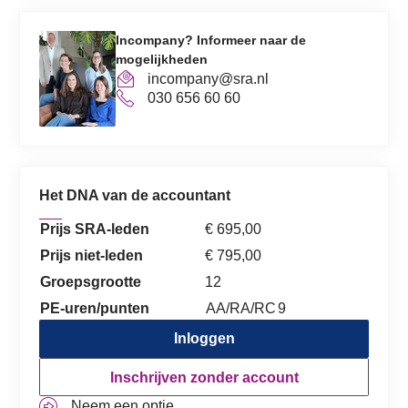
Incompany? Informeer naar de
mogelijkheden
incompany@sra.nl
030 656 60 60
Het DNA van de accountant
Prijs SRA-leden
€ 695,00
Prijs niet-leden
€ 795,00
Groepsgrootte
12
PE-uren/punten
AA/RA/RC
9
Inloggen
Inschrijven zonder account
Neem een optie