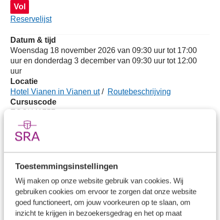
Vol
Reservelijst
Datum & tijd
Woensdag 18 november 2026 van 09:30 uur tot 17:00
uur en donderdag 3 december van 09:30 uur tot 12:00
uur
Locatie
Hotel Vianen in Vianen ut
/
Routebeschrijving
Cursuscode
EOCU41757
Beschikbaar
Datum & tijd
Woensdag 26 mei 2027 van 9:30 tot 17:00 en donderdag
Toestemmingsinstellingen
10 juni 2027 van 9:30 tot 12:00 uur
Locatie
Wij maken op onze website gebruik van cookies. Wij
Hotel Vianen in Vianen ut
/
Routebeschrijving
gebruiken cookies om ervoor te zorgen dat onze website
Cursuscode
goed functioneert, om jouw voorkeuren op te slaan, om
EOCU42029
inzicht te krijgen in bezoekersgedrag en het op maat