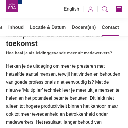
English
t
Inhoud
Opleidingen, cursussen & trainingen
Locatie & Datum
Docent(en)
Contact
Multipliers: de leiders van de
Multipliers: de leiders van de toekomst
toekomst
Hoe haal je als leidinggevende meer uit medewerkers?
Herken je de uitdaging om meer te presteren met
hetzelfde aantal mensen, terwijl het vinden en behouden
van goede professionals niet eenvoudig is? Met de
nieuwe ‘Multiplier’ techniek leer je meer uit je mensen te
halen en het potentieel beter te benutten. Dit leidt niet
alleen tot hogere productiviteit binnen het kantoor, maar
ook tot meer tevredenheid en betrokkenheid onder
medewerkers. Het resultaat: langer behoud van