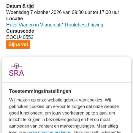
Datum & tijd
Woensdag 7 oktober 2026 van 09:30 uur tot 17:00 uur
Locatie
Hotel Vianen in Vianen ut
/
Routebeschrijving
Cursuscode
EOCU40552
Bijna vol
Docent(en)
Toestemmingsinstellingen
Nicole Loeffen
Nicole Loeffen is vaardigheidstrainer
Wij maken op onze website gebruik van cookies. Wij
gebruiken cookies om ervoor te zorgen dat onze website
bij SRA.
goed functioneert, om jouw voorkeuren op te slaan, om
inzicht te krijgen in bezoekersgedrag en het op maat
aanbieden van content en marketinguitingen. Meer uitleg
lees je in
onze privacyverklaring
. Door op ’Zelf instellen’ te