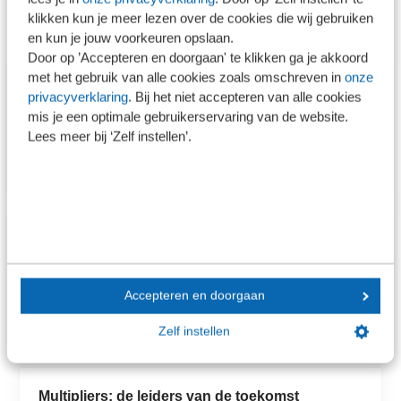
klikken kun je meer lezen over de cookies die wij gebruiken
Contact
en kun je jouw voorkeuren opslaan.
Door op ’Accepteren en doorgaan' te klikken ga je akkoord
met het gebruik van alle cookies zoals omschreven in
onze
Hidayet Bahadin
privacyverklaring
. Bij het niet accepteren van alle cookies
Projectmanager & Coach
mis je een optimale gebruikerservaring van de website.
hbahadin@sra.nl
Lees meer bij ‘Zelf instellen’.
030 656 60 60
Incompany? Informeer naar de
mogelijkheden
incompany@sra.nl
Accepteren en doorgaan
030 656 60 60
Zelf instellen
Multipliers: de leiders van de toekomst