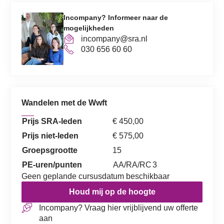
Incompany? Informeer naar de
mogelijkheden
incompany@sra.nl
030 656 60 60
Wandelen met de Wwft
Prijs SRA-leden
€ 450,00
Prijs niet-leden
€ 575,00
Groepsgrootte
15
PE-uren/punten
AA/RA/RC
3
Geen geplande cursusdatum beschikbaar
Houd mij op de hoogte
Incompany? Vraag hier vrijblijvend uw offerte
aan