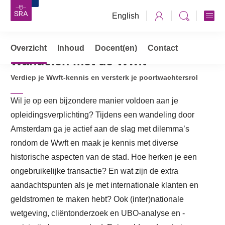
English
Overzicht
Opleidingen, cursussen & trainingen
Inhoud
Docent(en)
Contact
Wandelen met de Wwft
Wandelen met de Wwft
Verdiep je Wwft-kennis en versterk je poortwachtersrol
Wil je op een bijzondere manier voldoen aan je
opleidingsverplichting? Tijdens een wandeling door
Amsterdam ga je actief aan de slag met dilemma’s
rondom de Wwft en maak je kennis met diverse
historische aspecten van de stad. Hoe herken je een
ongebruikelijke transactie? En wat zijn de extra
aandachtspunten als je met internationale klanten en
geldstromen te maken hebt? Ook (inter)nationale
wetgeving, cliëntonderzoek en UBO-analyse en -