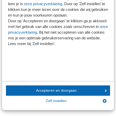
lees je in
onze privacyverklaring
. Door op ’Zelf instellen’ te
klikken kun je meer lezen over de cookies die wij gebruiken
Daan Meijer
en kun je jouw voorkeuren opslaan.
Daan Meijer is historicus en
Door op ’Accepteren en doorgaan' te klikken ga je akkoord
conservator van de Stichting tot
met het gebruik van alle cookies zoals omschreven in
onze
bevordering der notariële wetenschap.
privacyverklaring
. Bij het niet accepteren van alle cookies
mis je een optimale gebruikerservaring van de website.
Lees meer bij ‘Zelf instellen’.
Contact
Chantal de Klein
Projectmanager Educatie
Accepteren en doorgaan
cdeklein@sra.nl
030 656 60 60
Zelf instellen