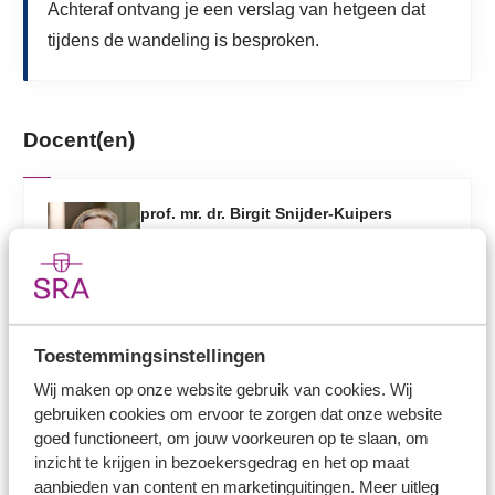
Achteraf ontvang je een verslag van hetgeen dat
tijdens de wandeling is besproken.
Docent(en)
prof. mr. dr. Birgit Snijder-Kuipers
prof. mr. dr. Birgit Snijder-Kuipers is
eigenaar van Eye on AML B.V. en
verzorgt advies, audits en opleidingen
rondom de Wwft. Daarnaast is ze
Toestemmingsinstellingen
hoogleraar Corporate Compliance and
Wij maken op onze website gebruik van cookies. Wij
Anti-Money Laundering aan de
gebruiken cookies om ervoor te zorgen dat onze website
Radboud Universiteit.
goed functioneert, om jouw voorkeuren op te slaan, om
inzicht te krijgen in bezoekersgedrag en het op maat
aanbieden van content en marketinguitingen. Meer uitleg