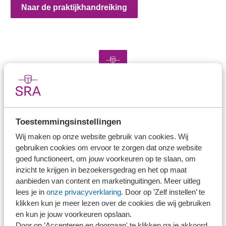
Naar de praktijkhandreiking
Direct naar
Stel je vaktechnische vraag
Toestemmingsinstellingen
Branche in Zicht
Wij maken op onze website gebruik van cookies. Wij
gebruiken cookies om ervoor te zorgen dat onze website
Dossiers
goed functioneert, om jouw voorkeuren op te slaan, om
Kantoorvinder
inzicht te krijgen in bezoekersgedrag en het op maat
Nieuwsbank
aanbieden van content en marketinguitingen. Meer uitleg
lees je in
onze privacyverklaring
. Door op ’Zelf instellen’ te
klikken kun je meer lezen over de cookies die wij gebruiken
Handige links
en kun je jouw voorkeuren opslaan.
Door op ’Accepteren en doorgaan' te klikken ga je akkoord