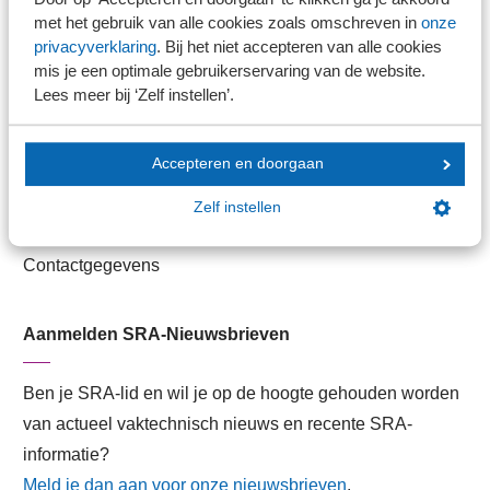
Veilig bestanden delen
met het gebruik van alle cookies zoals omschreven in
onze
privacyverklaring
. Bij het niet accepteren van alle cookies
SRA-gecertificeerd
mis je een optimale gebruikerservaring van de website.
Werken bij SRA
Lees meer bij ‘Zelf instellen’.
Lid worden
Accepteren en doorgaan
Contact
Zelf instellen
Contactformulier
Contactgegevens
Aanmelden SRA-Nieuwsbrieven
Ben je SRA-lid en wil je op de hoogte gehouden worden
van actueel vaktechnisch nieuws en recente SRA-
informatie?
Meld je dan aan voor onze nieuwsbrieven
.