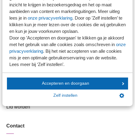
inzicht te krijgen in bezoekersgedrag en het op maat
hebben niet op personen betrekking. Ook wordt
kunnen we wel zien of een jaarrekening eventueel
aanbieden van content en marketinguitingen. Meer uitleg
Stel je vaktechnische vraag
hoe dan ook voorkomen dat gegevens tot één
wordt overschreven door een nieuwe en is het ook
lees je in
onze privacyverklaring
. Door op ’Zelf instellen’ te
Branche in Zicht
bedrijf herleidbaar kunnen zijn. Daarom is een
mogelijk om vergelijkingen over meerdere jaren te
klikken kun je meer lezen over de cookies die wij gebruiken
Dossiers
zekere omvang (n=20) altijd noodzakelijk.
en kun je jouw voorkeuren opslaan.
maken, maar zijn de jaarrekeningen wel
Door op ’Accepteren en doorgaan' te klikken ga je akkoord
Kantoorvinder
geanonimiseerd. De database bevat alleen
met het gebruik van alle cookies zoals omschreven in
onze
Nieuwsbank
mappingcodes en bedragen, dus ook een
privacyverklaring
. Bij het niet accepteren van alle cookies
rekening-schema met namen of kentekens wordt
mis je een optimale gebruikerservaring van de website.
Lees meer bij ‘Zelf instellen’.
niet ingelezen en opgeslagen.
Handige links
Veilig bestanden delen
Accepteren en doorgaan
SRA-gecertificeerd
Zelf instellen
Werken bij SRA
Lid worden
Contact