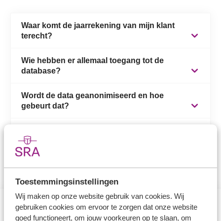
Waar komt de jaarrekening van mijn klant
terecht?
Wie hebben er allemaal toegang tot de
Een inhoudelijke uitleg is
hier
beschreven.
database?
Wordt de data geanonimiseerd en hoe
Alle aangemelde users van de deelnemende
gebeurt dat?
kantoren die data aanleveren (data providers),
medewerkers van SRA (benchmark provider) en
Is het benchmarksysteem AVG-proof?
Alle jaarrekeningen die worden ontvangen en
programmeurs van VisionPlanner.
geen uitval vertonen (bijvoorbeeld omdat de
In de algemene voorwaarden van SRA is reeds
balans niet in evenwicht is, omdat een of meer
opgenomen dat klantdata kunnen worden gebruikt
posten niet konden worden gemapt), worden
Toestemmingsinstellingen
voor benchmarkdoeleinden. Er hoeft dus geen
automatisch verrijkt met KvK data op basis van het
Wij maken op onze website gebruik van cookies. Wij
aparte verwerkingsovereenkomst te worden
KvK nummer. Vervolgens wordt dit nummer gelijk
gebruiken cookies om ervoor te zorgen dat onze website
opgesteld. Alle data in het benchmarksysteem
Direct naar
goed functioneert, om jouw voorkeuren op te slaan, om
versleuteld via een hash-algoritme. Hiermee