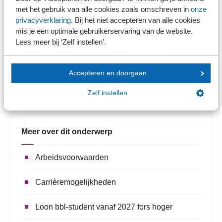
met het gebruik van alle cookies zoals omschreven in
onze
privacyverklaring
. Bij het niet accepteren van alle cookies
mis je een optimale gebruikerservaring van de website.
Lees meer bij ‘Zelf instellen’.
Claudia Bergkamp
Benthe Witlox
Projectmanager
Projectassistente
Arbeidsmarktcommunicatie
Evenementen
Accepteren en doorgaan
E
cbergkamp@sra.nl
E
bwitlox@sra.nl
Zelf instellen
T
030 656 60 60
T
030 656 60 60
Meer over dit onderwerp
Arbeidsvoorwaarden
Carrièremogelijkheden
Loon bbl-student vanaf 2027 fors hoger