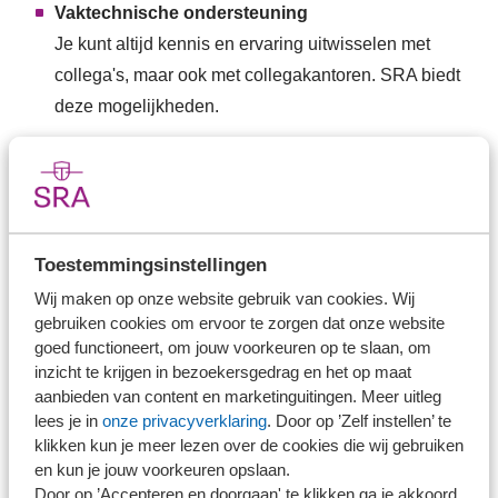
Vaktechnische ondersteuning
Je kunt altijd kennis en ervaring uitwisselen met
collega's, maar ook met collegakantoren. SRA biedt
deze mogelijkheden.
SRA-Kwaliteitskeurmerk
De aangesloten kantoren worden door SRA streng
getoetst. Zij bieden de hoogste kwaliteit aan cliënten
én aan medewerkers.
Toestemmingsinstellingen
Wij maken op onze website gebruik van cookies. Wij
Contact
gebruiken cookies om ervoor te zorgen dat onze website
goed functioneert, om jouw voorkeuren op te slaan, om
inzicht te krijgen in bezoekersgedrag en het op maat
aanbieden van content en marketinguitingen. Meer uitleg
lees je in
onze privacyverklaring
. Door op ’Zelf instellen’ te
klikken kun je meer lezen over de cookies die wij gebruiken
en kun je jouw voorkeuren opslaan.
Door op ’Accepteren en doorgaan' te klikken ga je akkoord