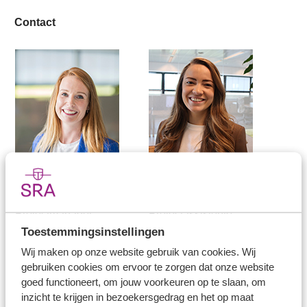
Contact
Claudia Bergkamp
Benthe Witlox
Projectmanager
Projectassistente
Toestemmingsinstellingen
Arbeidsmarktcommunicatie
Evenementen
E
cbergkamp@sra.nl
E
bwitlox@sra.nl
Wij maken op onze website gebruik van cookies. Wij
gebruiken cookies om ervoor te zorgen dat onze website
T
030 656 60 60
T
030 656 60 60
goed functioneert, om jouw voorkeuren op te slaan, om
inzicht te krijgen in bezoekersgedrag en het op maat