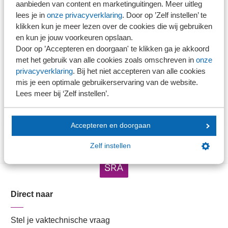
aanbieden van content en marketinguitingen. Meer uitleg
Meer over dit onderwerp
lees je in
onze privacyverklaring
. Door op ’Zelf instellen’ te
klikken kun je meer lezen over de cookies die wij gebruiken
Arbeidsvoorwaarden
en kun je jouw voorkeuren opslaan.
Door op ’Accepteren en doorgaan' te klikken ga je akkoord
met het gebruik van alle cookies zoals omschreven in
onze
De kracht van een SRA-kantoor
privacyverklaring
. Bij het niet accepteren van alle cookies
mis je een optimale gebruikerservaring van de website.
Carrièremogelijkheden
Lees meer bij ‘Zelf instellen’.
Loon bbl-student vanaf 2027 fors hoger
Accepteren en doorgaan
Zelf instellen
Direct naar
Stel je vaktechnische vraag