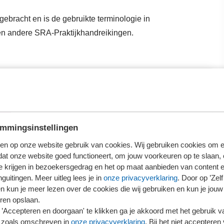
gebracht en is de gebruikte terminologie in
n andere SRA-Praktijkhandreikingen.
oggen
erder te lezen.
mmingsinstellingen
loggen
en op onze website gebruik van cookies. Wij gebruiken cookies om e
dat onze website goed functioneert, om jouw voorkeuren op te slaan,
ieronder wat voor jou van toepassing is.
te krijgen in bezoekersgedrag en het op maat aanbieden van content 
guitingen. Meer uitleg lees je in
onze privacyverklaring
. Door op ’Zelf 
en kun je meer lezen over de cookies die wij gebruiken en kun je jouw
ren opslaan.
’Accepteren en doorgaan' te klikken ga je akkoord met het gebruik va
 zoals omschreven in
onze privacyverklaring
. Bij het niet accepteren 