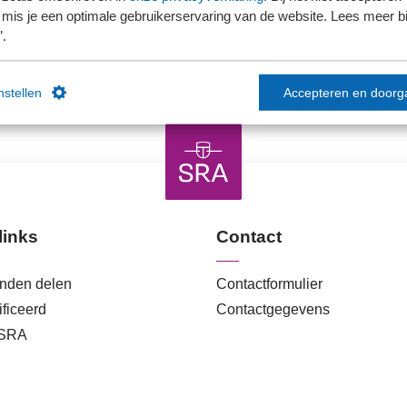
Ons kantoor is nog geen lid van SRA
mis je een optimale gebruikerservaring van de website. Lees meer bij
’.
instellen
Accepteren en doorg
links
Contact
anden delen
Contactformulier
ficeerd
Contactgegevens
 SRA