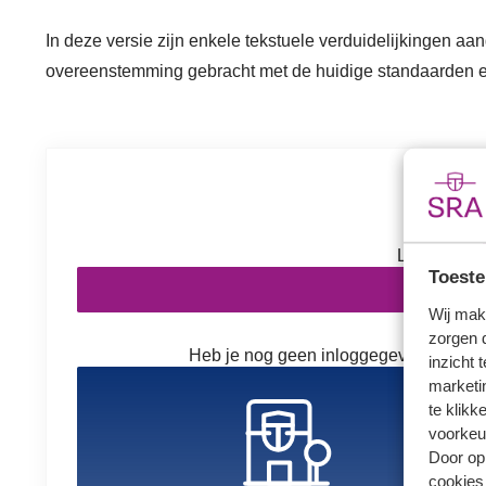
In deze versie zijn enkele tekstuele verduidelijkingen aan
overeenstemming gebracht met de huidige standaarden e
Inl
Log in om v
Toeste
In
Wij mak
zorgen 
Heb je nog geen inloggegevens? Kies h
inzicht 
marketin
te klikk
voorkeu
Door op 
cookies