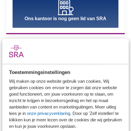
Ons kantoor is nog geen lid van SRA
Meer over dit onderwerp
Praktijkhandreiking Actuele waarden bij
waardering materiële vaste activa
Toestemmingsinstellingen
Wij maken op onze website gebruik van cookies. Wij
Praktijkhandreiking De jaarrekening op basis
gebruiken cookies om ervoor te zorgen dat onze website
van fiscale grondslagen
goed functioneert, om jouw voorkeuren op te slaan, om
inzicht te krijgen in bezoekersgedrag en het op maat
Praktijkhandreiking Financiële vaste activa
aanbieden van content en marketinguitingen. Meer uitleg
lees je in
onze privacyverklaring
. Door op ’Zelf instellen’ te
klikken kun je meer lezen over de cookies die wij gebruiken
Praktijkhandreiking Intercompanytransacties
en kun je jouw voorkeuren opslaan.