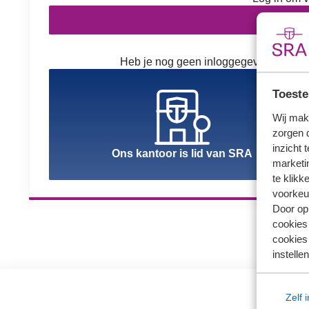
In
Heb je nog geen inloggegevens? Kies h
Toeste
Wij mak
zorgen 
inzicht 
Ons kantoor is lid van SRA
marketin
te klikk
voorkeu
Door op 
cookies
cookies 
instellen
Zelf 