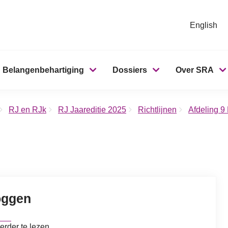
English
Belangenbehartiging
Dossiers
Over SRA
RJ en RJk
RJ Jaareditie 2025
Richtlijnen
Afdeling 9
oggen
erder te lezen.