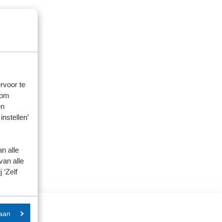
rvoor te
 om
en
instellen’
n alle
van alle
 ‘Zelf
aan