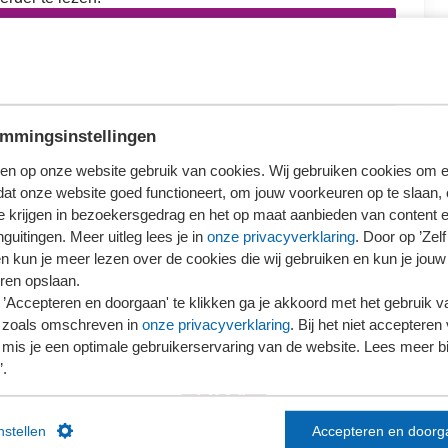
loggen
ieronder wat voor jou van toepassing is.
mmingsinstellingen
en op onze website gebruik van cookies. Wij gebruiken cookies om e
dat onze website goed functioneert, om jouw voorkeuren op te slaan,
te krijgen in bezoekersgedrag en het op maat aanbieden van content 
Ons kantoor is nog geen lid van SRA
guitingen. Meer uitleg lees je in
onze privacyverklaring
. Door op ’Zelf 
en kun je meer lezen over de cookies die wij gebruiken en kun je jouw
ren opslaan.
’Accepteren en doorgaan' te klikken ga je akkoord met het gebruik va
 zoals omschreven in
onze privacyverklaring
. Bij het niet accepteren 
mis je een optimale gebruikerservaring van de website. Lees meer bij
’.
instellen
Accepteren en doorg