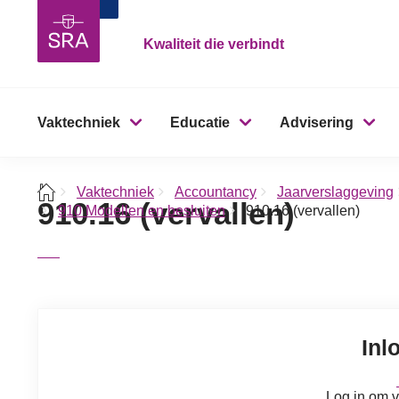
Kwaliteit die verbindt
Vaktechniek
Educatie
Advisering
Vaktechniek
Accountancy
Jaarverslaggeving
910.16 (vervallen)
910 Modellen en besluiten
910.16 (vervallen)
Inl
Log in om v