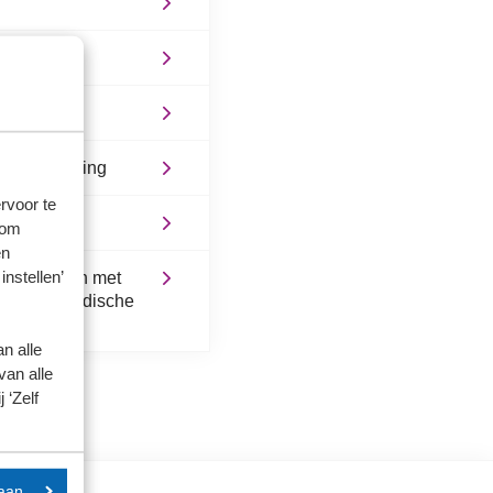
e jaarrekening
rvoor te
 om
en
instellen’
nstrumenten met
 op de juridische
n alle
van alle
 ‘Zelf
aan