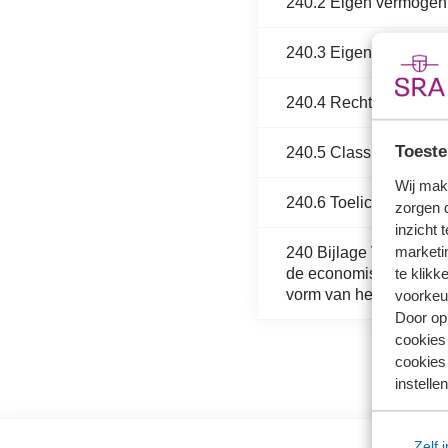
240.2 Eigen vermogen 
240.3 Eigen vermogen 
240.4 Rechtstreekse m
Toeste
240.5 Classificatie va
Wij mak
240.6 Toelichting
zorgen 
inzicht 
marketin
240 Bijlage Voorbeeld 
te klikk
de economische realite
vorm van het financiële
voorkeu
Door op 
cookies
cookies 
instellen
Zelf 