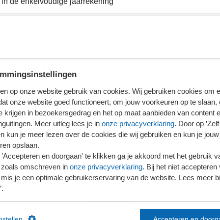
in de enkelvoudige jaarrekening
in de geconsolideerde jaarrekening
utaties in het eigen vermogen
mmingsinstellingen
n financiële instrumenten in de geconsolideerde en enkelvoudig
en op onze website gebruik van cookies. Wij gebruiken cookies om e
dat onze website goed functioneert, om jouw voorkeuren op te slaan,
te krijgen in bezoekersgedrag en het op maat aanbieden van content 
guitingen. Meer uitleg lees je in
onze privacyverklaring
. Door op ’Zelf 
van de presentatie binnen het eigen vermogen van financiële i
en kun je meer lezen over de cookies die wij gebruiken en kun je jouw
it van vreemd vermogen indien de classificatie wordt gebaseerd
 instrument (zie alinea’s 505 en 620)
ren opslaan.
’Accepteren en doorgaan' te klikken ga je akkoord met het gebruik va
 zoals omschreven in
onze privacyverklaring
. Bij het niet accepteren 
mis je een optimale gebruikerservaring van de website. Lees meer bij
’.
instellen
Accepteren en doorg