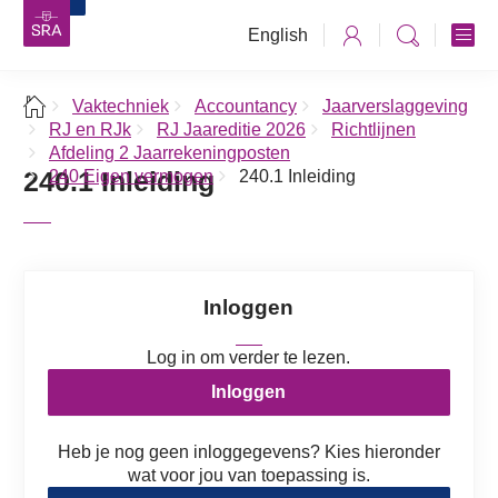
English
Vaktechniek
Accountancy
Jaarverslaggeving
RJ en RJk
RJ Jaareditie 2026
Richtlijnen
Afdeling 2 Jaarrekeningposten
240.1 Inleiding
240 Eigen vermogen
240.1 Inleiding
Inloggen
Log in om verder te lezen.
Inloggen
Heb je nog geen inloggegevens? Kies hieronder
wat voor jou van toepassing is.