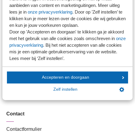
Stel je vaktechnische vraag
aanbieden van content en marketinguitingen. Meer uitleg
Branche in Zicht
lees je in
onze privacyverklaring
. Door op ’Zelf instellen’ te
Dossiers
klikken kun je meer lezen over de cookies die wij gebruiken
en kun je jouw voorkeuren opslaan.
Kantoorvinder
Door op ’Accepteren en doorgaan' te klikken ga je akkoord
Nieuwsbank
met het gebruik van alle cookies zoals omschreven in
onze
privacyverklaring
. Bij het niet accepteren van alle cookies
mis je een optimale gebruikerservaring van de website.
Handige links
Lees meer bij ‘Zelf instellen’.
Veilig bestanden delen
Accepteren en doorgaan
SRA-gecertificeerd
Werken bij SRA
Zelf instellen
Lid worden
Contact
Contactformulier